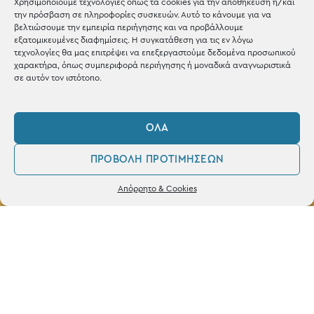
Χρησιμοποιούμε τεχνολογίες όπως τα cookies για την αποθήκευση ή/και
την πρόσβαση σε πληροφορίες συσκευών. Αυτό το κάνουμε για να
βελτιώσουμε την εμπειρία περιήγησης και να προβάλλουμε
εξατομικευμένες διαφημίσεις. Η συγκατάθεση για τις εν λόγω
τεχνολογίες θα μας επιτρέψει να επεξεργαστούμε δεδομένα προσωπικού
ΚΑΤΑΣΤΗΜΑ
χαρακτήρα, όπως συμπεριφορά περιήγησης ή μοναδικά αναγνωριστικά
σε αυτόν τον ιστότοπο.
Σταθά 17, 38221 Βόλος
2421 217300
ΌΛΑ
Δευ / Τετ / Σαβ: 09:00 - 15:00
ΠΡΟΒΟΛΉ ΠΡΟΤΙΜΉΣΕΩΝ
Τριτ / Πεμ / Παρ: 09:00 - 21:00
0
Δεν βρέθηκε κανένα προϊόν που να
Απόρρητο & Cookies
ταιριάζει με την επιλογή σας.
Λογαριασμός
Φίλτρα
Αγαπημένα
Powered by
frenzy.gr