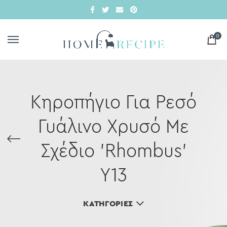
0
Κηροπήγιο Για Ρεσό
Γυάλινο Χρυσό Με
Σχέδιο 'Rhombus'
Υ13
ΚΑΤΗΓΟΡΊΕΣ