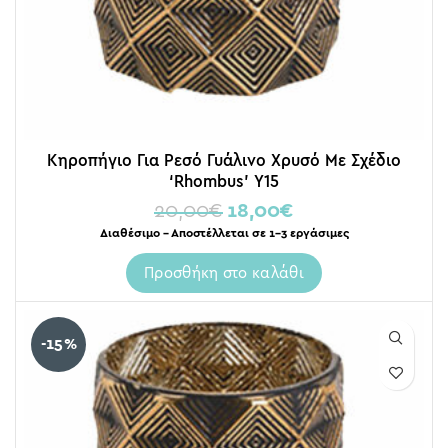
Κηροπήγιο Για Ρεσό Γυάλινο Χρυσό Με Σχέδιο
‘Rhombus’ Υ15
20,00
€
18,00
€
Διαθέσιμο – Αποστέλλεται σε 1-3 εργάσιμες
Προσθήκη στο καλάθι
-15%