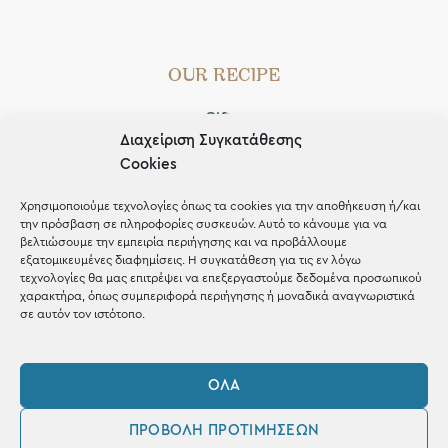
OUR RECIPE
Gifts
Διαχείριση Συγκατάθεσης
Μέχρι 30€
Cookies
Blog
Χρησιμοποιούμε τεχνολογίες όπως τα cookies για την αποθήκευση ή/και
Shop the look
την πρόσβαση σε πληροφορίες συσκευών. Αυτό το κάνουμε για να
βελτιώσουμε την εμπειρία περιήγησης και να προβάλλουμε
εξατομικευμένες διαφημίσεις. Η συγκατάθεση για τις εν λόγω
τεχνολογίες θα μας επιτρέψει να επεξεργαστούμε δεδομένα προσωπικού
χαρακτήρα, όπως συμπεριφορά περιήγησης ή μοναδικά αναγνωριστικά
σε αυτόν τον ιστότοπο.
ΚΑΤΑΣΤΗΜΑ
ΌΛΑ
Σταθά 17, 38221 Βόλος
2421 217300
ΠΡΟΒΟΛΉ ΠΡΟΤΙΜΉΣΕΩΝ