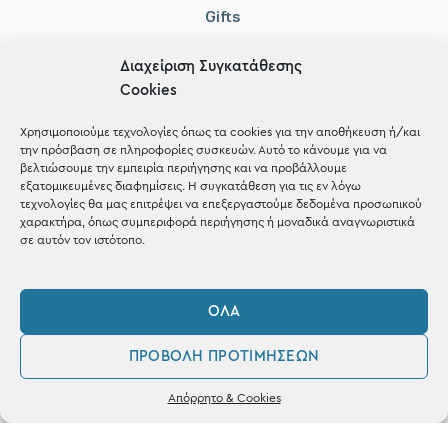
Gifts
Μέχρι 30€
Διαχείριση Συγκατάθεσης
Blog
Cookies
Shop the look
Χρησιμοποιούμε τεχνολογίες όπως τα cookies για την αποθήκευση ή/και
την πρόσβαση σε πληροφορίες συσκευών. Αυτό το κάνουμε για να
βελτιώσουμε την εμπειρία περιήγησης και να προβάλλουμε
εξατομικευμένες διαφημίσεις. Η συγκατάθεση για τις εν λόγω
τεχνολογίες θα μας επιτρέψει να επεξεργαστούμε δεδομένα προσωπικού
χαρακτήρα, όπως συμπεριφορά περιήγησης ή μοναδικά αναγνωριστικά
σε αυτόν τον ιστότοπο.
ΚΑΤΑΣΤΗΜΑ
Σταθά 17, 38221 Βόλος
ΌΛΑ
2421 217300
ΠΡΟΒΟΛΉ ΠΡΟΤΙΜΉΣΕΩΝ
Δευ / Τετ / Σαβ: 09:00 - 15:00
0
Τριτ / Πεμ / Παρ: 09:00 - 21:00
Απόρρητο & Cookies
Λογαριασμός
Φίλτρα
Αγαπημένα