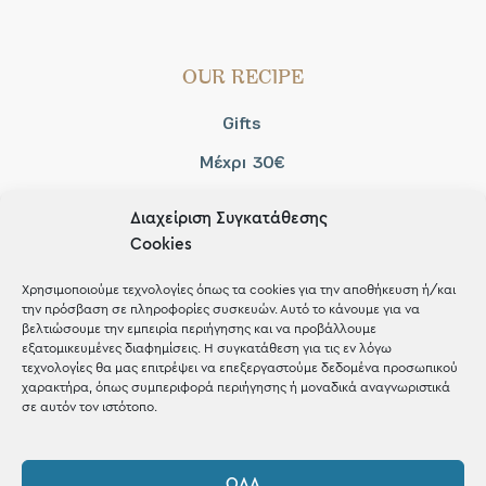
OUR RECIPE
Gifts
Μέχρι 30€
Blog
Διαχείριση Συγκατάθεσης
Shop the look
Cookies
Χρησιμοποιούμε τεχνολογίες όπως τα cookies για την αποθήκευση ή/και
την πρόσβαση σε πληροφορίες συσκευών. Αυτό το κάνουμε για να
βελτιώσουμε την εμπειρία περιήγησης και να προβάλλουμε
εξατομικευμένες διαφημίσεις. Η συγκατάθεση για τις εν λόγω
ΚΑΤΑΣΤΗΜΑ
τεχνολογίες θα μας επιτρέψει να επεξεργαστούμε δεδομένα προσωπικού
χαρακτήρα, όπως συμπεριφορά περιήγησης ή μοναδικά αναγνωριστικά
σε αυτόν τον ιστότοπο.
Σταθά 17, 38221 Βόλος
2421 217300
ΌΛΑ