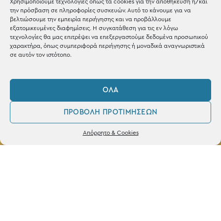
Χρησιμοποιούμε τεχνολογίες όπως τα cookies για την αποθήκευση ή/και
την πρόσβαση σε πληροφορίες συσκευών. Αυτό το κάνουμε για να
βελτιώσουμε την εμπειρία περιήγησης και να προβάλλουμε
εξατομικευμένες διαφημίσεις. Η συγκατάθεση για τις εν λόγω
τεχνολογίες θα μας επιτρέψει να επεξεργαστούμε δεδομένα προσωπικού
ΚΑΤΑΣΤΗΜΑ
χαρακτήρα, όπως συμπεριφορά περιήγησης ή μοναδικά αναγνωριστικά
σε αυτόν τον ιστότοπο.
Σταθά 17, 38221 Βόλος
2421 217300
ΌΛΑ
Δευ / Τετ / Σαβ: 09:00 - 15:00
ΠΡΟΒΟΛΉ ΠΡΟΤΙΜΉΣΕΩΝ
Τριτ / Πεμ / Παρ: 09:00 - 21:00
0
Δεν βρέθηκε κανένα προϊόν που να
Απόρρητο & Cookies
ταιριάζει με την επιλογή σας.
Λογαριασμός
Φίλτρα
Αγαπημένα
Powered by
frenzy.gr