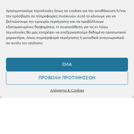
Shop the look
Χρησιμοποιούμε τεχνολογίες όπως τα cookies για την αποθήκευση ή/και
την πρόσβαση σε πληροφορίες συσκευών. Αυτό το κάνουμε για να
βελτιώσουμε την εμπειρία περιήγησης και να προβάλλουμε
εξατομικευμένες διαφημίσεις. Η συγκατάθεση για τις εν λόγω
τεχνολογίες θα μας επιτρέψει να επεξεργαστούμε δεδομένα προσωπικού
χαρακτήρα, όπως συμπεριφορά περιήγησης ή μοναδικά αναγνωριστικά
ΚΑΤΑΣΤΗΜΑ
σε αυτόν τον ιστότοπο.
Σταθά 17, 38221 Βόλος
ΌΛΑ
2421 217300
ΠΡΟΒΟΛΉ ΠΡΟΤΙΜΉΣΕΩΝ
Δευ / Τετ / Σαβ: 09:00 - 15:00
0
Τριτ / Πεμ / Παρ: 09:00 - 21:00
Απόρρητο & Cookies
Λογαριασμός
Φίλτρα
Αγαπημένα