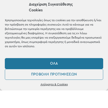
Διαχείριση Συγκατάθεσης
Cookies
Χρησιμοποιούμε τεχνολογίες όπως τα cookies για την αποθήκευση ή/και
την πρόσβαση σε πληροφορίες συσκευών. Αυτό το κάνουμε για να
βελτιώσουμε την εμπειρία περιήγησης και να προβάλλουμε
εξατομικευμένες διαφημίσεις. Η συγκατάθεση για τις εν λόγω
τεχνολογίες θα μας επιτρέψει να επεξεργαστούμε δεδομένα προσωπικού
OUR RECIPE
χαρακτήρα, όπως συμπεριφορά περιήγησης ή μοναδικά αναγνωριστικά
σε αυτόν τον ιστότοπο.
Gifts
Μέχρι 30€
ΌΛΑ
Blog
ΠΡΟΒΟΛΉ ΠΡΟΤΙΜΉΣΕΩΝ
Shop the look
0
Απόρρητο & Cookies
Λογαριασμός
Φίλτρα
Αγαπημένα