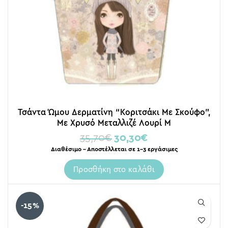
Τσάντα Ώμου Δερματίνη “Κοριτσάκι Με Σκούφο”,
Με Χρυσό Μεταλλιζέ Λουρί M
35,70
€
30,30
€
Διαθέσιμο – Αποστέλλεται σε 1-3 εργάσιμες
Προσθήκη στο καλάθι
-15%