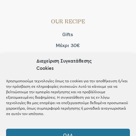
OUR RECIPE
Gifts
Μέχρι 30€
Blog
Διαχείριση Συγκατάθεσης
Shop the look
Cookies
Χρησιμοποιούμε τεχνολογίες όπως τα cookies για την αποθήκευση ή/και
την πρόσβαση σε πληροφορίες συσκευών. Αυτό το κάνουμε για να
βελτιώσουμε την εμπειρία περιήγησης και να προβάλλουμε
εξατομικευμένες διαφημίσεις. Η συγκατάθεση για τις εν λόγω
ΚΑΤΑΣΤΗΜΑ
τεχνολογίες θα μας επιτρέψει να επεξεργαστούμε δεδομένα προσωπικού
χαρακτήρα, όπως συμπεριφορά περιήγησης ή μοναδικά αναγνωριστικά
σε αυτόν τον ιστότοπο.
Σταθά 17, 38221 Βόλος
2421 217300
ΌΛΑ