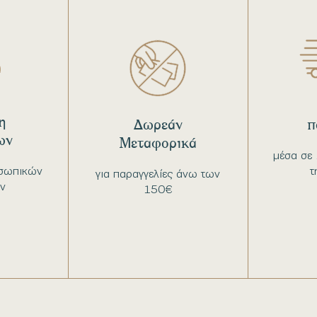
η
Δωρεάν
π
ων
Μεταφορικά
μέσα σε 
σωπικών
τ
για παραγγελίες άνω των
ν
150€