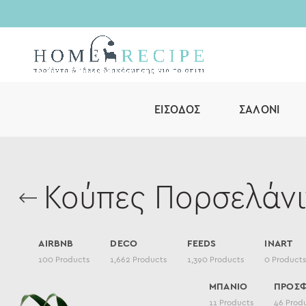
ΕΊΣΟΔΟΣ
ΣΑΛΌΝΙ
Κούπες Πορσελάνι
AIRBNB
DECO
FEEDS
INART
100
Products
1,662
Products
1,390
Products
0
Product
ΜΠΑΝΙΟ
ΠΡΟΣ
11
Products
46
Prod