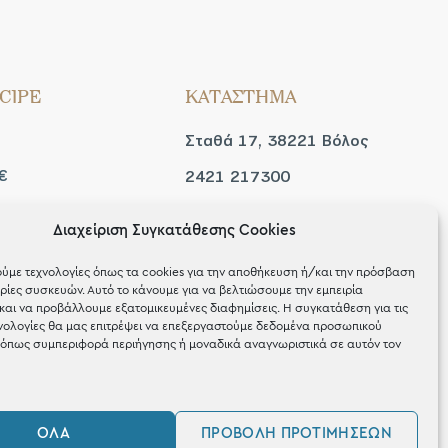
CIPE
ΚΑΤΑΣΤΗΜΑ
Σταθά 17, 38221 Βόλος
€
2421 217300
Δευ / Τετ / Σαβ: 09:00 -
Διαχείριση Συγκατάθεσης Cookies
 look
15:00
ύμε τεχνολογίες όπως τα cookies για την αποθήκευση ή/και την πρόσβαση
Τριτ / Πεμ / Παρ: 09:00 -
ίες συσκευών. Αυτό το κάνουμε για να βελτιώσουμε την εμπειρία
και να προβάλλουμε εξατομικευμένες διαφημίσεις. Η συγκατάθεση για τις
21:00
νολογίες θα μας επιτρέψει να επεξεργαστούμε δεδομένα προσωπικού
όπως συμπεριφορά περιήγησης ή μοναδικά αναγνωριστικά σε αυτόν τον
ΌΛΑ
ΠΡΟΒΟΛΉ ΠΡΟΤΙΜΉΣΕΩΝ