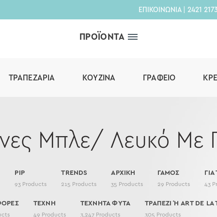
ΕΠΙΚΟΙΝΩΝΙΑ
|
2421 217
ΠΡΟΪΟΝΤΑ
ΤΡΑΠΕΖΑΡΊΑ
ΚΟΥΖΊΝΑ
ΓΡΑΦΕΊΟ
ΚΡ
νες Μπλε/ Λευκό Με 
PIP
TRENDS
ΑΡΧΙΚΗ
ΓΑΜΟΣ
ΓΙΑ
s
93
Products
215
Products
35
Products
29
Products
43
P
ΦΟΡΕΣ
ΤΕΧΝΗ
ΤΕΧΝΗΤΑ ΦΥΤΑ
ΤΡΑΠΕΖΙ Ή ART DE LA 
ucts
49
Products
3,247
Products
305
Products