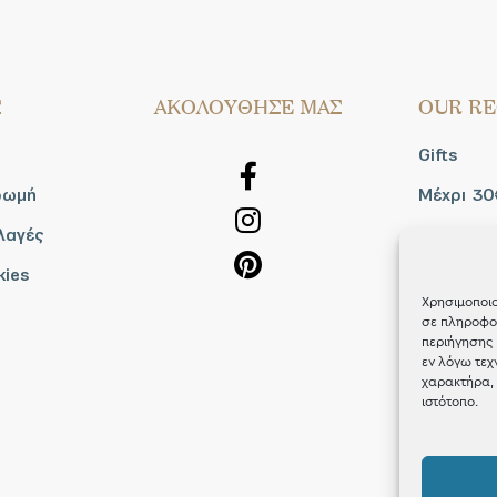
Σ
AΚΟΛΟΥΘΗΣΕ ΜΑΣ
OUR RE
Gifts
ρωμή
Μέχρι 30
λαγές
Blog
kies
Shop the
Χρησιμοποιο
σε πληροφορ
περιήγησης 
εν λόγω τεχ
χαρακτήρα, 
ιστότοπο.