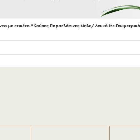
ντα με ετικέτα “Κούπες Πορσελάνινες Μπλε/ Λευκό Με Γεωμετρικ