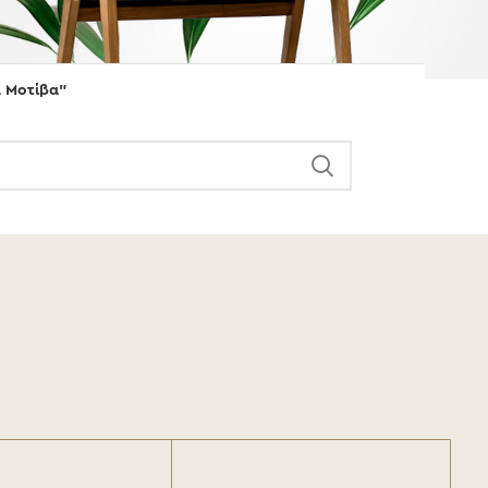
ά Μοτίβα”