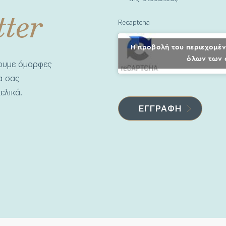
tter
Recaptcha
Η προβολή του περιεχομέν
όλων των 
νουμε όμορφες
να σας
ελικά.