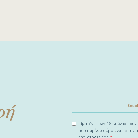
φή
Είμαι άνω των 16 ετών και συ
που παρέχω σύμφωνα με την π
της ιστοσελίδας.
*