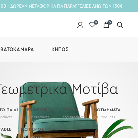
300
| ΔΩΡΕΑΝ ΜΕΤΑΦΟΡΙΚΑ ΓΙΑ ΠΑΡΑΓΓΕΛΙΕΣ ΑΝΩ ΤΩΝ 150€
0
0
ΕΒΑΤΟΚΆΜΑΡΑ
ΚΉΠΟΣ
Γεωμετρικά Μοτίβα
 ΤΟ ΠΑΙΔΙ
ΕΠΙΛΕΓΜΕΝΑ
ΕΠΙΠΛΑ
ΚΟΣΜΗΜΑΤΑ
roducts
367
Products
162
Products
35
Products
TABLE
ΦΩΤΙΣΜΟΣ
318
Products