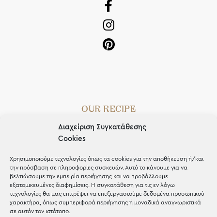
OUR RECIPE
Διαχείριση Συγκατάθεσης
Gifts
Cookies
Μέχρι 30€
Χρησιμοποιούμε τεχνολογίες όπως τα cookies για την αποθήκευση ή/και
Blog
την πρόσβαση σε πληροφορίες συσκευών. Αυτό το κάνουμε για να
βελτιώσουμε την εμπειρία περιήγησης και να προβάλλουμε
Shop the look
εξατομικευμένες διαφημίσεις. Η συγκατάθεση για τις εν λόγω
τεχνολογίες θα μας επιτρέψει να επεξεργαστούμε δεδομένα προσωπικού
χαρακτήρα, όπως συμπεριφορά περιήγησης ή μοναδικά αναγνωριστικά
σε αυτόν τον ιστότοπο.