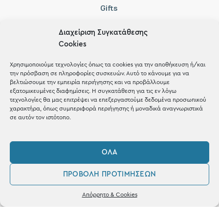
Gifts
Μέχρι 30€
Διαχείριση Συγκατάθεσης
Blog
Cookies
Shop the look
Χρησιμοποιούμε τεχνολογίες όπως τα cookies για την αποθήκευση ή/και
την πρόσβαση σε πληροφορίες συσκευών. Αυτό το κάνουμε για να
βελτιώσουμε την εμπειρία περιήγησης και να προβάλλουμε
εξατομικευμένες διαφημίσεις. Η συγκατάθεση για τις εν λόγω
τεχνολογίες θα μας επιτρέψει να επεξεργαστούμε δεδομένα προσωπικού
χαρακτήρα, όπως συμπεριφορά περιήγησης ή μοναδικά αναγνωριστικά
σε αυτόν τον ιστότοπο.
ΚΑΤΑΣΤΗΜΑ
Σταθά 17, 38221 Βόλος
ΌΛΑ
2421 217300
ΠΡΟΒΟΛΉ ΠΡΟΤΙΜΉΣΕΩΝ
Δευ / Τετ / Σαβ: 09:00 - 15:00
0
Τριτ / Πεμ / Παρ: 09:00 - 21:00
Απόρρητο & Cookies
Λογαριασμός
Φίλτρα
Αγαπημένα