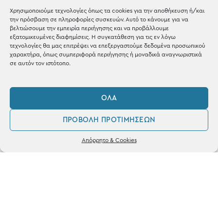
Χρησιμοποιούμε τεχνολογίες όπως τα cookies για την αποθήκευση ή/και
Shop the look
την πρόσβαση σε πληροφορίες συσκευών. Αυτό το κάνουμε για να
βελτιώσουμε την εμπειρία περιήγησης και να προβάλλουμε
εξατομικευμένες διαφημίσεις. Η συγκατάθεση για τις εν λόγω
τεχνολογίες θα μας επιτρέψει να επεξεργαστούμε δεδομένα προσωπικού
χαρακτήρα, όπως συμπεριφορά περιήγησης ή μοναδικά αναγνωριστικά
σε αυτόν τον ιστότοπο.
ΚΑΤΑΣΤΗΜΑ
Σταθά 17, 38221 Βόλος
ΌΛΑ
2421 217300
ΠΡΟΒΟΛΉ ΠΡΟΤΙΜΉΣΕΩΝ
Δευ / Τετ / Σαβ: 09:00 - 15:00
0
Απόρρητο & Cookies
Λογαριασμός
Φίλτρα
Αγαπημένα
Τριτ / Πεμ / Παρ: 09:00 - 21:00