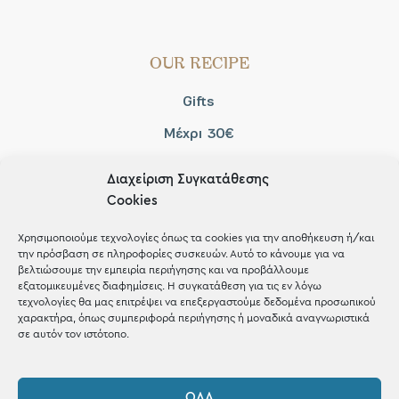
OUR RECIPE
Gifts
Μέχρι 30€
Blog
Διαχείριση Συγκατάθεσης
Shop the look
Cookies
Χρησιμοποιούμε τεχνολογίες όπως τα cookies για την αποθήκευση ή/και
την πρόσβαση σε πληροφορίες συσκευών. Αυτό το κάνουμε για να
βελτιώσουμε την εμπειρία περιήγησης και να προβάλλουμε
εξατομικευμένες διαφημίσεις. Η συγκατάθεση για τις εν λόγω
ΚΑΤΑΣΤΗΜΑ
τεχνολογίες θα μας επιτρέψει να επεξεργαστούμε δεδομένα προσωπικού
χαρακτήρα, όπως συμπεριφορά περιήγησης ή μοναδικά αναγνωριστικά
σε αυτόν τον ιστότοπο.
Σταθά 17, 38221 Βόλος
2421 217300
ΌΛΑ