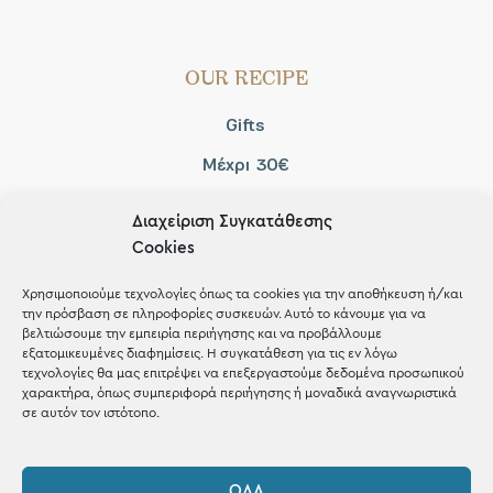
OUR RECIPE
Gifts
Μέχρι 30€
Blog
Διαχείριση Συγκατάθεσης
Shop the look
Cookies
Χρησιμοποιούμε τεχνολογίες όπως τα cookies για την αποθήκευση ή/και
την πρόσβαση σε πληροφορίες συσκευών. Αυτό το κάνουμε για να
βελτιώσουμε την εμπειρία περιήγησης και να προβάλλουμε
εξατομικευμένες διαφημίσεις. Η συγκατάθεση για τις εν λόγω
ΚΑΤΑΣΤΗΜΑ
τεχνολογίες θα μας επιτρέψει να επεξεργαστούμε δεδομένα προσωπικού
χαρακτήρα, όπως συμπεριφορά περιήγησης ή μοναδικά αναγνωριστικά
σε αυτόν τον ιστότοπο.
Σταθά 17, 38221 Βόλος
2421 217300
ΌΛΑ