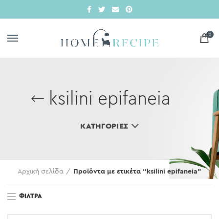
0
ksilini epifaneia
ΚΑΤΗΓΟΡΊΕΣ
Αρχική σελίδα
Προϊόντα με ετικέτα “ksilini epifaneia”
ΦΊΛΤΡΑ