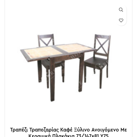
Τραπέζι Τραπεζαρίας Καφέ Ξύλινο Ανοιγόμενο Με
Κεραμικά Πλακάκια 73/147×81 Υ75