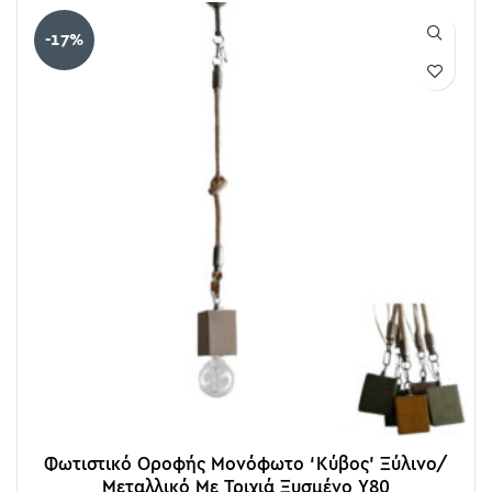
-17%
Φωτιστικό Οροφής Μονόφωτο ‘Κύβος’ Ξύλινο/
Μεταλλικό Με Τριχιά Ξυσμένο Υ80