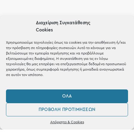
AΚΟΛΟΥΘΗΣΕ ΜΑΣ
Διαχείριση Συγκατάθεσης
Cookies
Χρησιμοποιούμε τεχνολογίες όπως τα cookies για την αποθήκευση ή/και
την πρόσβαση σε πληροφορίες συσκευών. Αυτό το κάνουμε για να
βελτιώσουμε την εμπειρία περιήγησης και να προβάλλουμε
εξατομικευμένες διαφημίσεις. Η συγκατάθεση για τις εν λόγω
τεχνολογίες θα μας επιτρέψει να επεξεργαστούμε δεδομένα προσωπικού
χαρακτήρα, όπως συμπεριφορά περιήγησης ή μοναδικά αναγνωριστικά
σε αυτόν τον ιστότοπο.
ΌΛΑ
OUR RECIPE
ΠΡΟΒΟΛΉ ΠΡΟΤΙΜΉΣΕΩΝ
Gifts
0
Απόρρητο & Cookies
Λογαριασμός
Φίλτρα
Αγαπημένα
Μέχρι 30€