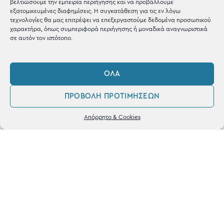
βελτιώσουμε την εμπειρία περιήγησης και να προβάλλουμε
εξατομικευμένες διαφημίσεις. Η συγκατάθεση για τις εν λόγω
τεχνολογίες θα μας επιτρέψει να επεξεργαστούμε δεδομένα προσωπικού
χαρακτήρα, όπως συμπεριφορά περιήγησης ή μοναδικά αναγνωριστικά
ΚΑΤΑΣΤΗΜΑ
σε αυτόν τον ιστότοπο.
Σταθά 17, 38221 Βόλος
ΌΛΑ
2421 217300
Δευ / Τετ / Σαβ: 09:00 - 15:00
ΠΡΟΒΟΛΉ ΠΡΟΤΙΜΉΣΕΩΝ
0
Τριτ / Πεμ / Παρ: 09:00 - 21:00
Απόρρητο & Cookies
Λογαριασμός
Φίλτρα
Αγαπημένα
Powered by
frenzy.gr