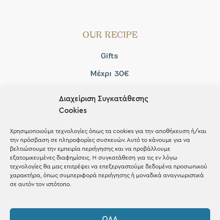
OUR RECIPE
Gifts
Μέχρι 30€
Blog
Διαχείριση Συγκατάθεσης
Shop the look
Cookies
Χρησιμοποιούμε τεχνολογίες όπως τα cookies για την αποθήκευση ή/και
την πρόσβαση σε πληροφορίες συσκευών. Αυτό το κάνουμε για να
βελτιώσουμε την εμπειρία περιήγησης και να προβάλλουμε
εξατομικευμένες διαφημίσεις. Η συγκατάθεση για τις εν λόγω
ΚΑΤΑΣΤΗΜΑ
τεχνολογίες θα μας επιτρέψει να επεξεργαστούμε δεδομένα προσωπικού
χαρακτήρα, όπως συμπεριφορά περιήγησης ή μοναδικά αναγνωριστικά
σε αυτόν τον ιστότοπο.
Σταθά 17, 38221 Βόλος
2421 217300
ΌΛΑ