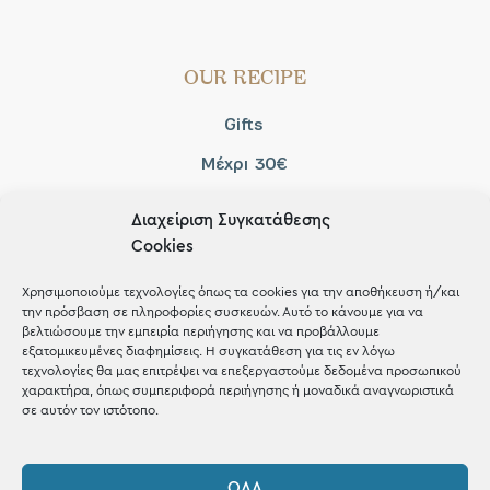
OUR RECIPE
Gifts
Μέχρι 30€
Blog
Διαχείριση Συγκατάθεσης
Shop the look
Cookies
Χρησιμοποιούμε τεχνολογίες όπως τα cookies για την αποθήκευση ή/και
την πρόσβαση σε πληροφορίες συσκευών. Αυτό το κάνουμε για να
βελτιώσουμε την εμπειρία περιήγησης και να προβάλλουμε
εξατομικευμένες διαφημίσεις. Η συγκατάθεση για τις εν λόγω
ΚΑΤΑΣΤΗΜΑ
τεχνολογίες θα μας επιτρέψει να επεξεργαστούμε δεδομένα προσωπικού
χαρακτήρα, όπως συμπεριφορά περιήγησης ή μοναδικά αναγνωριστικά
σε αυτόν τον ιστότοπο.
Σταθά 17, 38221 Βόλος
2421 217300
ΌΛΑ