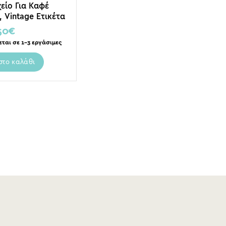
χείο Για Καφέ
 Vintage Ετικέτα
fee”
50
€
εται σε 1-3 εργάσιμες
στο καλάθι