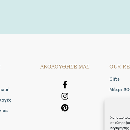
Σ
AΚΟΛΟΥΘΗΣΕ ΜΑΣ
OUR RE
Gifts
ρωμή
Μέχρι 30
λαγές
Blog
kies
Shop the
Χρησιμοποιο
σε πληροφορ
περιήγησης 