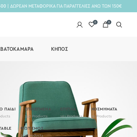
300
| ΔΩΡΕΑΝ ΜΕΤΑΦΟΡΙΚΑ ΓΙΑ ΠΑΡΑΓΓΕΛΙΕΣ ΑΝΩ ΤΩΝ 150€
0
0
ΕΒΑΤΟΚΆΜΑΡΑ
ΚΉΠΟΣ
ΤΟ ΠΑΙΔΙ
ΕΠΙΛΕΓΜΕΝΑ
ΕΠΙΠΛΑ
ΚΟΣΜΗΜΑΤΑ
oducts
340
Products
161
Products
35
Products
TABLE
ΦΩΤΙΣΜΟΣ
259
Products