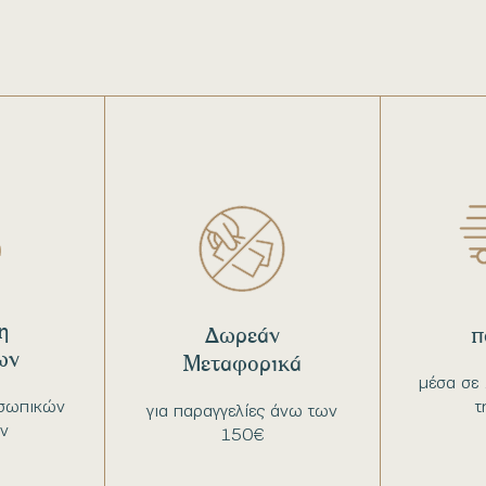
η
Δωρεάν
π
ων
Μεταφορικά
μέσα σε 
σωπικών
τ
για παραγγελίες άνω των
ν
150€