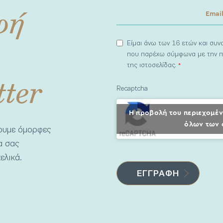
φή
Είμαι άνω των 16 ετών και συ
που παρέχω σύμφωνα με την π
της ιστοσελίδας.
*
tter
Recaptcha
Η προβολή του περιεχομέν
όλων των 
νουμε όμορφες
να σας
ελικά.