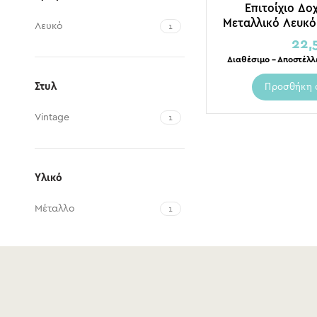
Επιτοίχιο Δο
Μεταλλικό Λευκό,
Λευκό
1
”Cof
22,
Διαθέσιμο – Αποστέλλ
Στυλ
Προσθήκη 
Vintage
1
Υλικό
Μέταλλο
1