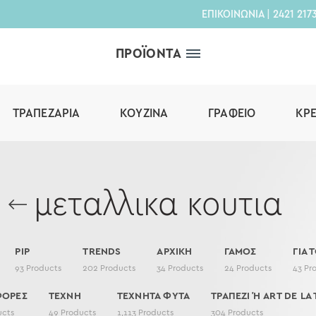
ΕΠΙΚΟΙΝΩΝΙΑ
|
2421 217
ΠΡΟΪΟΝΤΑ
ΤΡΑΠΕΖΑΡΊΑ
ΚΟΥΖΊΝΑ
ΓΡΑΦΕΊΟ
ΚΡ
μεταλλικα κουτια
PIP
TRENDS
ΑΡΧΙΚΗ
ΓΑΜΟΣ
ΓΙΑ 
93
Products
202
Products
34
Products
24
Products
43
Pr
ΦΟΡΕΣ
ΤΕΧΝΗ
ΤΕΧΝΗΤΑ ΦΥΤΑ
ΤΡΑΠΕΖΙ Ή ART DE LA 
ucts
49
Products
1,113
Products
304
Products