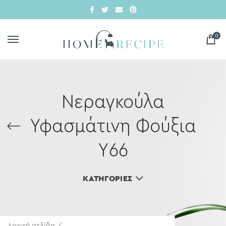
0
Νεραγκούλα
Υφασμάτινη Φούξια
Υ66
ΚΑΤΗΓΟΡΊΕΣ
Αρχική σελίδα