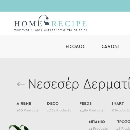
ΕΊΣΟΔΟΣ
ΣΑΛΌΝΙ
Νεσεσέρ Δερματί
AIRBNB
DECO
FEEDS
INART
100
Products
1,661
Products
1,389
Products
0
Products
ΜΠΑΝΙΟ
ΠΡΟΣ
11
Products
46
Prod