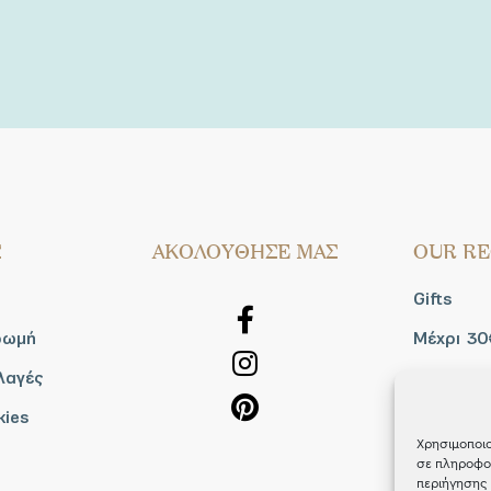
Σ
AΚΟΛΟΥΘΗΣΕ ΜΑΣ
OUR RE
Gifts
ρωμή
Μέχρι 30
λαγές
Blog
kies
Shop the
Χρησιμοποιο
σε πληροφορ
περιήγησης 