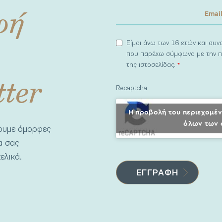
φή
Είμαι άνω των 16 ετών και συ
που παρέχω σύμφωνα με την π
της ιστοσελίδας.
*
tter
Recaptcha
Η προβολή του περιεχομέν
όλων των 
νουμε όμορφες
να σας
ελικά.