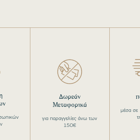
η
Δωρεάν
π
ων
Μεταφορικά
μέσα σε 
σωπικών
τ
για παραγγελίες άνω των
ν
150€