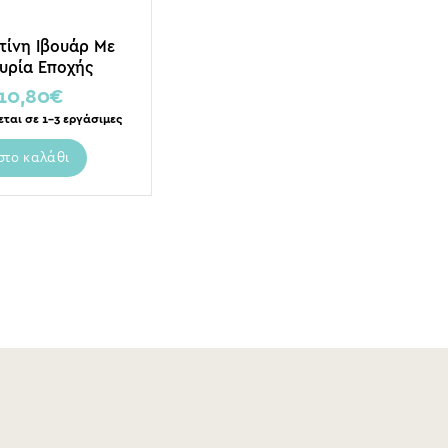
τίνη Ιβουάρ Με
υρία Εποχής
10,80
€
εται σε 1-3 εργάσιμες
στο καλάθι