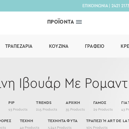
ΕΠΙΚΟΙΝΩΝΙΑ
|
2421 217
ΠΡΟΪΟΝΤΑ
ΤΡΑΠΕΖΑΡΊΑ
ΚΟΥΖΊΝΑ
ΓΡΑΦΕΊΟ
ΚΡ
νη Ιβουάρ Με Ρομαντ
PIP
TRENDS
ΑΡΧΙΚΗ
ΓΑΜΟΣ
ΓΙΑ
93
Products
215
Products
35
Products
29
Products
43
P
ΦΟΡΕΣ
ΤΕΧΝΗ
ΤΕΧΝΗΤΑ ΦΥΤΑ
ΤΡΑΠΕΖΙ Ή ART DE LA 
ucts
49
Products
3,243
Products
305
Products