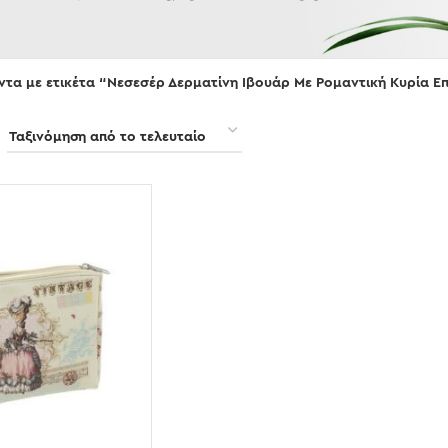
ντα με ετικέτα “Νεσεσέρ Δερματίνη Ιβουάρ Με Ρομαντική Κυρία Ε