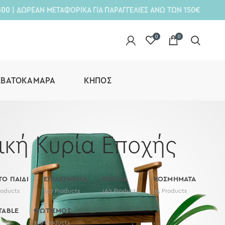
300
| ΔΩΡΕΑΝ ΜΕΤΑΦΟΡΙΚΑ ΓΙΑ ΠΑΡΑΓΓΕΛΙΕΣ ΑΝΩ ΤΩΝ 150€
0
0
ΕΒΑΤΟΚΆΜΑΡΑ
ΚΉΠΟΣ
ική Κυρία Εποχής
 ΤΟ ΠΑΙΔΙ
ΕΠΙΛΕΓΜΕΝΑ
ΕΠΙΠΛΑ
ΚΟΣΜΗΜΑΤΑ
roducts
367
Products
162
Products
35
Products
TABLE
ΦΩΤΙΣΜΟΣ
318
Products