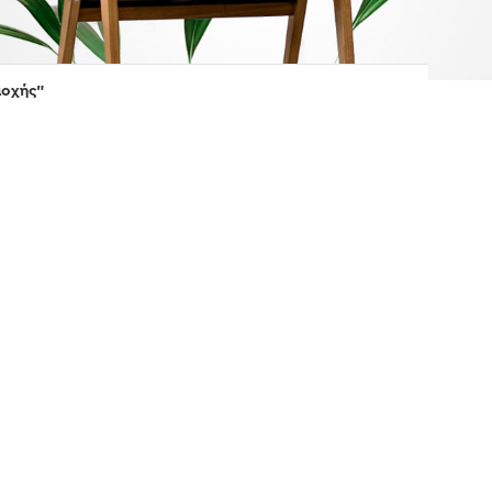
ποχής”