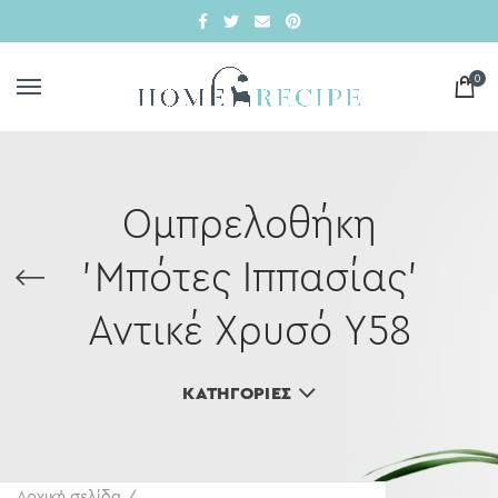
0
Ομπρελοθήκη
'Μπότες Ιππασίας'
Αντικέ Χρυσό Υ58
ΚΑΤΗΓΟΡΊΕΣ
Αρχική σελίδα