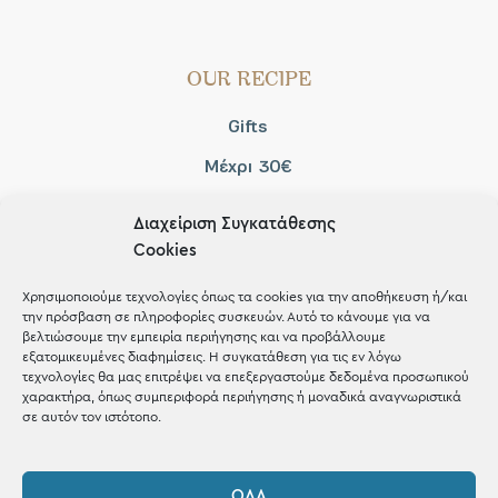
OUR RECIPE
Gifts
Μέχρι 30€
Blog
Διαχείριση Συγκατάθεσης
Shop the look
Cookies
Χρησιμοποιούμε τεχνολογίες όπως τα cookies για την αποθήκευση ή/και
την πρόσβαση σε πληροφορίες συσκευών. Αυτό το κάνουμε για να
βελτιώσουμε την εμπειρία περιήγησης και να προβάλλουμε
εξατομικευμένες διαφημίσεις. Η συγκατάθεση για τις εν λόγω
ΚΑΤΑΣΤΗΜΑ
τεχνολογίες θα μας επιτρέψει να επεξεργαστούμε δεδομένα προσωπικού
χαρακτήρα, όπως συμπεριφορά περιήγησης ή μοναδικά αναγνωριστικά
σε αυτόν τον ιστότοπο.
Σταθά 17, 38221 Βόλος
2421 217300
ΌΛΑ