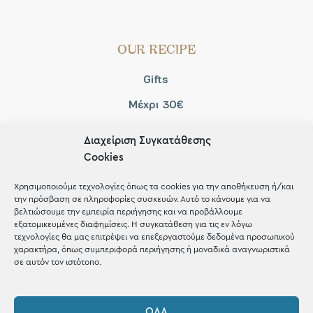
OUR RECIPE
Gifts
Μέχρι 30€
Blog
Διαχείριση Συγκατάθεσης
Shop the look
Cookies
Χρησιμοποιούμε τεχνολογίες όπως τα cookies για την αποθήκευση ή/και
την πρόσβαση σε πληροφορίες συσκευών. Αυτό το κάνουμε για να
βελτιώσουμε την εμπειρία περιήγησης και να προβάλλουμε
εξατομικευμένες διαφημίσεις. Η συγκατάθεση για τις εν λόγω
ΚΑΤΑΣΤΗΜΑ
τεχνολογίες θα μας επιτρέψει να επεξεργαστούμε δεδομένα προσωπικού
χαρακτήρα, όπως συμπεριφορά περιήγησης ή μοναδικά αναγνωριστικά
σε αυτόν τον ιστότοπο.
Σταθά 17, 38221 Βόλος
2421 217300
ΌΛΑ