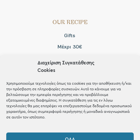
OUR RECIPE
Gifts
Μέχρι 30€
Blog
Διαχείριση Συγκατάθεσης
Shop the look
Cookies
Χρησιμοποιούμε τεχνολογίες όπως τα cookies για την αποθήκευση ή/και
την πρόσβαση σε πληροφορίες συσκευών. Αυτό το κάνουμε για να
βελτιώσουμε την εμπειρία περιήγησης και να προβάλλουμε
εξατομικευμένες διαφημίσεις. Η συγκατάθεση για τις εν λόγω
ΚΑΤΑΣΤΗΜΑ
τεχνολογίες θα μας επιτρέψει να επεξεργαστούμε δεδομένα προσωπικού
χαρακτήρα, όπως συμπεριφορά περιήγησης ή μοναδικά αναγνωριστικά
σε αυτόν τον ιστότοπο.
Σταθά 17, 38221 Βόλος
2421 217300
ΌΛΑ