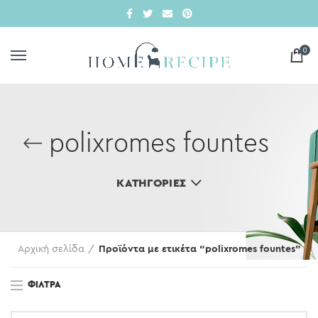
0
polixromes fountes
ΚΑΤΗΓΟΡΊΕΣ
Αρχική σελίδα
Προϊόντα με ετικέτα “polixromes fountes”
ΦΊΛΤΡΑ