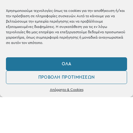
Shop the look
Χρησιμοποιούμε τεχνολογίες όπως τα cookies για την αποθήκευση ή/και
την πρόσβαση σε πληροφορίες συσκευών. Αυτό το κάνουμε για να
βελτιώσουμε την εμπειρία περιήγησης και να προβάλλουμε
εξατομικευμένες διαφημίσεις. Η συγκατάθεση για τις εν λόγω
τεχνολογίες θα μας επιτρέψει να επεξεργαστούμε δεδομένα προσωπικού
χαρακτήρα, όπως συμπεριφορά περιήγησης ή μοναδικά αναγνωριστικά
ΚΑΤΑΣΤΗΜΑ
σε αυτόν τον ιστότοπο.
Σταθά 17, 38221 Βόλος
ΌΛΑ
2421 217300
ΠΡΟΒΟΛΉ ΠΡΟΤΙΜΉΣΕΩΝ
Δευ / Τετ / Σαβ: 09:00 - 15:00
0
Τριτ / Πεμ / Παρ: 09:00 - 21:00
Απόρρητο & Cookies
Λογαριασμός
Φίλτρα
Αγαπημένα