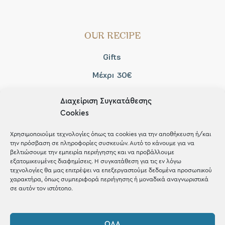
OUR RECIPE
Gifts
Μέχρι 30€
Blog
Διαχείριση Συγκατάθεσης
Shop the look
Cookies
Χρησιμοποιούμε τεχνολογίες όπως τα cookies για την αποθήκευση ή/και
την πρόσβαση σε πληροφορίες συσκευών. Αυτό το κάνουμε για να
βελτιώσουμε την εμπειρία περιήγησης και να προβάλλουμε
εξατομικευμένες διαφημίσεις. Η συγκατάθεση για τις εν λόγω
ΚΑΤΑΣΤΗΜΑ
τεχνολογίες θα μας επιτρέψει να επεξεργαστούμε δεδομένα προσωπικού
χαρακτήρα, όπως συμπεριφορά περιήγησης ή μοναδικά αναγνωριστικά
σε αυτόν τον ιστότοπο.
Σταθά 17, 38221 Βόλος
2421 217300
ΌΛΑ