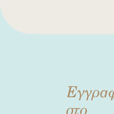
Εγγρα
στο