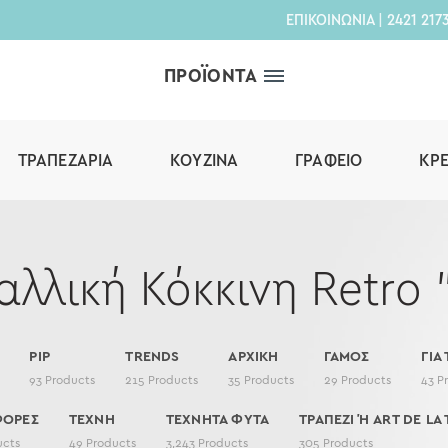
ΕΠΙΚΟΙΝΩΝΙΑ
|
2421 217
ΠΡΟΪΟΝΤΑ
ΤΡΑΠΕΖΑΡΊΑ
ΚΟΥΖΊΝΑ
ΓΡΑΦΕΊΟ
ΚΡ
λλική Κόκκινη Retro 
PIP
TRENDS
ΑΡΧΙΚΗ
ΓΑΜΟΣ
ΓΙΑ
93
Products
215
Products
35
Products
29
Products
43
P
ΦΟΡΕΣ
ΤΕΧΝΗ
ΤΕΧΝΗΤΑ ΦΥΤΑ
ΤΡΑΠΕΖΙ Ή ART DE LA 
ucts
49
Products
3,243
Products
305
Products