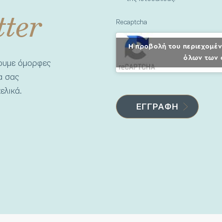
tter
Recaptcha
Η προβολή του περιεχομέν
όλων των 
νουμε όμορφες
να σας
ελικά.