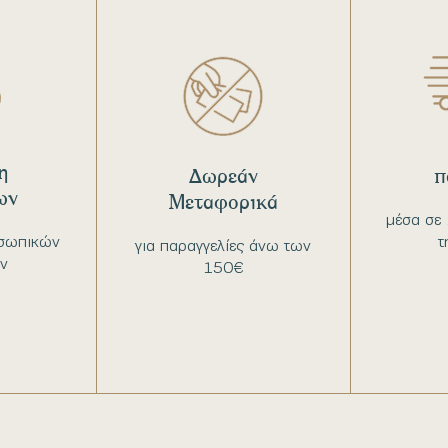
η
Δωρεάν
π
ων
Μεταφορικά
μέσα σε 
σωπικών
τ
για παραγγελίες άνω των
ν
150€