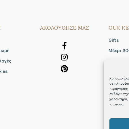
Σ
AΚΟΛΟΥΘΗΣΕ ΜΑΣ
OUR RE
Gifts
ρωμή
Μέχρι 30
λαγές
Blog
kies
Shop the
Χρησιμοποιο
σε πληροφορ
περιήγησης 
εν λόγω τεχ
χαρακτήρα, 
ιστότοπο.