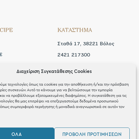
CIPE
ΚΑΤΑΣΤΗΜΑ
Σταθά 17, 38221 Βόλος
€
2421 217300
Δευ / Τετ / Σαβ: 09:00 -
Διαχείριση Συγκατάθεσης Cookies
 look
15:00
ύμε τεχνολογίες όπως τα cookies για την αποθήκευση ή/και την πρόσβαση
Τριτ / Πεμ / Παρ: 09:00 -
ίες συσκευών. Αυτό το κάνουμε για να βελτιώσουμε την εμπειρία
και να προβάλλουμε εξατομικευμένες διαφημίσεις. Η συγκατάθεση για τις
21:00
νολογίες θα μας επιτρέψει να επεξεργαστούμε δεδομένα προσωπικού
όπως συμπεριφορά περιήγησης ή μοναδικά αναγνωριστικά σε αυτόν τον
ΌΛΑ
ΠΡΟΒΟΛΉ ΠΡΟΤΙΜΉΣΕΩΝ