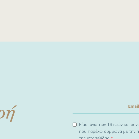
φή
Είμαι άνω των 16 ετών και συ
που παρέχω σύμφωνα με την π
της ιστοσελίδας.
*