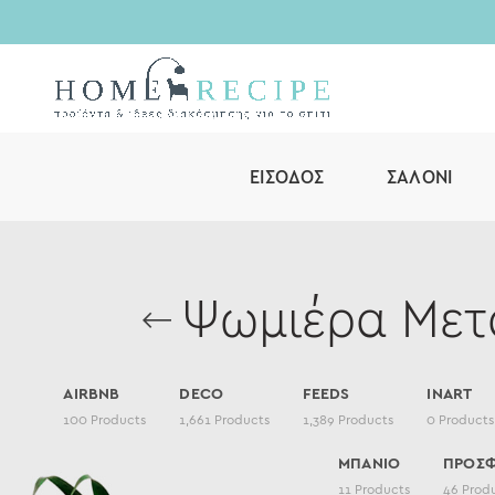
ΕΊΣΟΔΟΣ
ΣΑΛΌΝΙ
Ψωμιέρα Μετα
AIRBNB
DECO
FEEDS
INART
100
Products
1,661
Products
1,389
Products
0
Products
ΜΠΑΝΙΟ
ΠΡΟΣ
11
Products
46
Prod