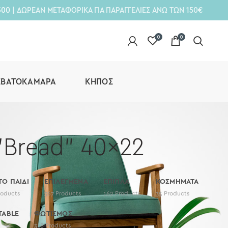
300
| ΔΩΡΕΑΝ ΜΕΤΑΦΟΡΙΚΑ ΓΙΑ ΠΑΡΑΓΓΕΛΙΕΣ ΑΝΩ ΤΩΝ 150€
0
0
ΕΒΑΤΟΚΆΜΑΡΑ
ΚΉΠΟΣ
"Bread" 40x22
 ΤΟ ΠΑΙΔΙ
ΕΠΙΛΕΓΜΕΝΑ
ΕΠΙΠΛΑ
ΚΟΣΜΗΜΑΤΑ
roducts
367
Products
162
Products
35
Products
TABLE
ΦΩΤΙΣΜΟΣ
318
Products