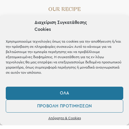
OUR RECIPE
Gifts
Διαχείριση Συγκατάθεσης
Cookies
Μέχρι 30€
Blog
Χρησιμοποιούμε τεχνολογίες όπως τα cookies για την αποθήκευση ή/και
την πρόσβαση σε πληροφορίες συσκευών. Αυτό το κάνουμε για να
Shop the look
βελτιώσουμε την εμπειρία περιήγησης και να προβάλλουμε
εξατομικευμένες διαφημίσεις. Η συγκατάθεση για τις εν λόγω
τεχνολογίες θα μας επιτρέψει να επεξεργαστούμε δεδομένα προσωπικού
χαρακτήρα, όπως συμπεριφορά περιήγησης ή μοναδικά αναγνωριστικά
σε αυτόν τον ιστότοπο.
ΚΑΤΑΣΤΗΜΑ
ΌΛΑ
Σταθά 17, 38221 Βόλος
ΠΡΟΒΟΛΉ ΠΡΟΤΙΜΉΣΕΩΝ
2421 217300
0
Απόρρητο & Cookies
Δευ / Τετ / Σαβ: 09:00 - 15:00
Λογαριασμός
Φίλτρα
Αγαπημένα