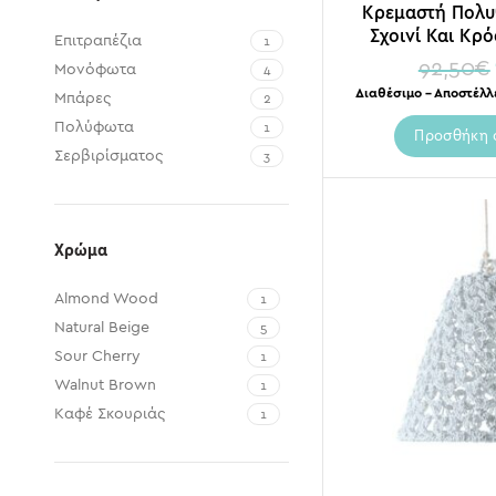
Κρεμαστή Πολυ
Σχοινί Και Κρ
Επιτραπέζια
1
92,50
€
Μονόφωτα
4
Διαθέσιμο – Αποστέλλ
Μπάρες
2
Πολύφωτα
1
Προσθήκη 
Σερβιρίσματος
3
Χρώμα
Almond Wood
1
Natural Beige
5
Sour Cherry
1
Walnut Brown
1
Καφέ Σκουριάς
1
Μαύρο
2
Χάλκινο
1