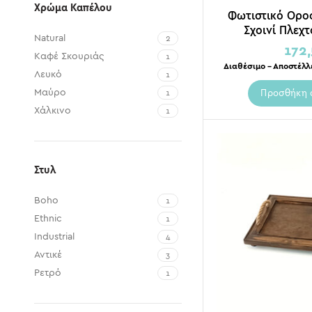
Χρώμα Καπέλου
Φωτιστικό Ορ
Σχοινί Πλεχ
Natural
2
172
Καφέ Σκουριάς
1
Διαθέσιμο – Αποστέλλ
Λευκό
1
Προσθήκη 
Μαύρο
1
Χάλκινο
1
Στυλ
Boho
1
Ethnic
1
Industrial
4
Αντικέ
3
Ρετρό
1