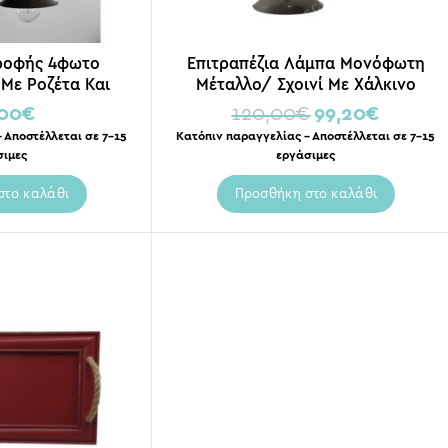
ροφής 4φωτο
Επιτραπέζια Λάμπα Μονόφωτη
Με Ροζέτα Και
Μέταλλο/ Σχοινί Με Χάλκινο
α Πατίνα Σκουριά
Καπέλο Υ45
,00
€
120,00
€
99,20
€
 Υ80
 Αποστέλλεται σε 7-15
Κατόπιν παραγγελίας – Αποστέλλεται σε 7-15
σιμες
εργάσιμες
στο καλάθι
Προσθήκη στο καλάθι