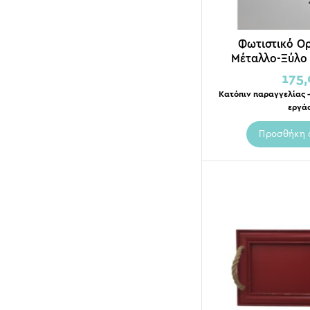
Φωτιστικό Ο
Μέταλλο-Ξύλο 
Μεταλλικά Καπέλ
175
Δ40
Κατόπιν παραγγελίας –
εργά
Προσθήκη 