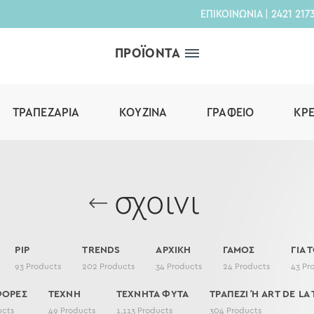
ΕΠΙΚΟΙΝΩΝΙΑ
|
2421 217
ΠΡΟΪΟΝΤΑ
ΤΡΑΠΕΖΑΡΊΑ
ΚΟΥΖΊΝΑ
ΓΡΑΦΕΊΟ
ΚΡ
σχοινι
PIP
TRENDS
ΑΡΧΙΚΗ
ΓΑΜΟΣ
ΓΙΑ 
93
Products
202
Products
34
Products
24
Products
43
Pr
ΦΟΡΕΣ
ΤΕΧΝΗ
ΤΕΧΝΗΤΑ ΦΥΤΑ
ΤΡΑΠΕΖΙ Ή ART DE LA 
ucts
49
Products
1,113
Products
304
Products