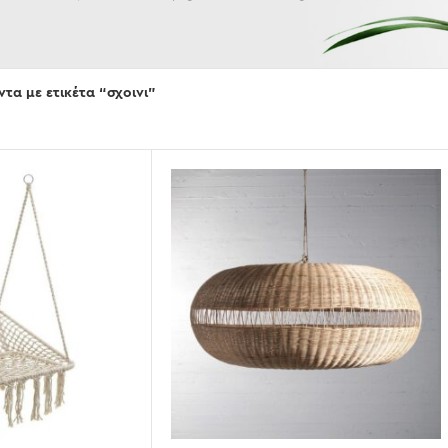
Εμφάνισε
τα με ετικέτα “σχοινι”