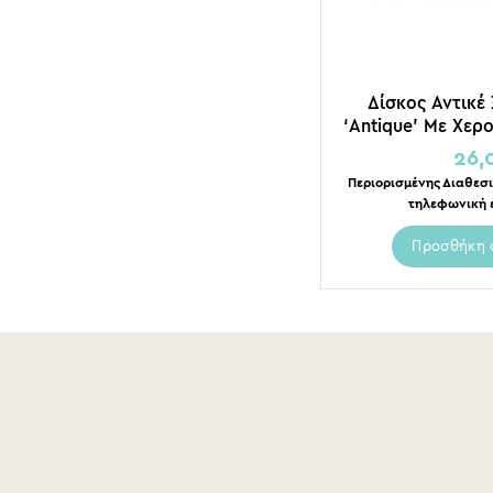
Δίσκος Αντικέ
‘Antique’ Με Χερ
Σχοινί Γιούτα
26,
Che
Περιορισμένης Διαθεσι
τηλεφωνική 
Προσθήκη 