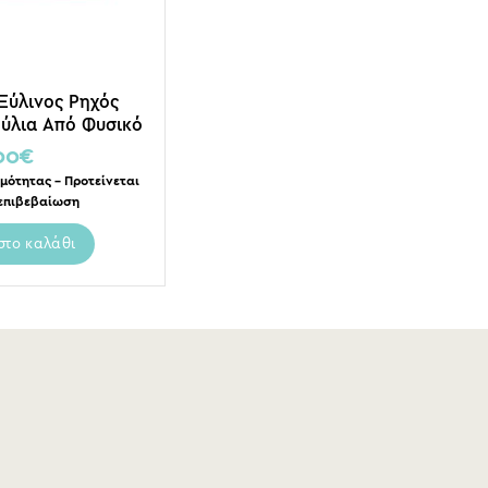
 Ξύλινος Ρηχός
ούλια Από Φυσικό
 26x36cm, Sour
00
€
rry
μότητας – Προτείνεται
επιβεβαίωση
στο καλάθι