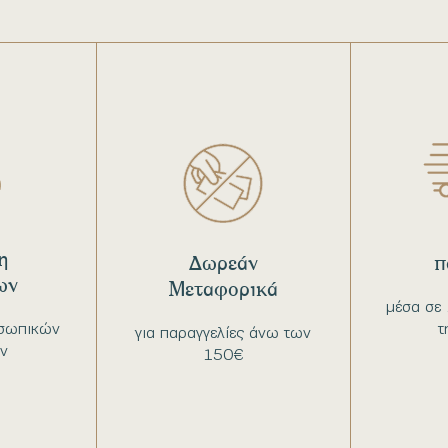
η
Δωρεάν
π
ων
Μεταφορικά
μέσα σε 
σωπικών
τ
για παραγγελίες άνω των
ν
150€