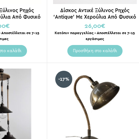
 Ξύλινος Ρηχός
Δίσκος Αντικέ Ξύλινος Ρηχός
ούλια Από Φυσικό
‘Antique’ Με Χερούλια Από Φυσικό
26x36cm, Walnut
Σχοινί Γιούτα 26x36cm, Almond
00
€
26,00
€
own
Wood
 Αποστέλλεται σε 7-15
Κατόπιν παραγγελίας – Αποστέλλεται σε 7-15
σιμες
εργάσιμες
στο καλάθι
Προσθήκη στο καλάθι
-17%