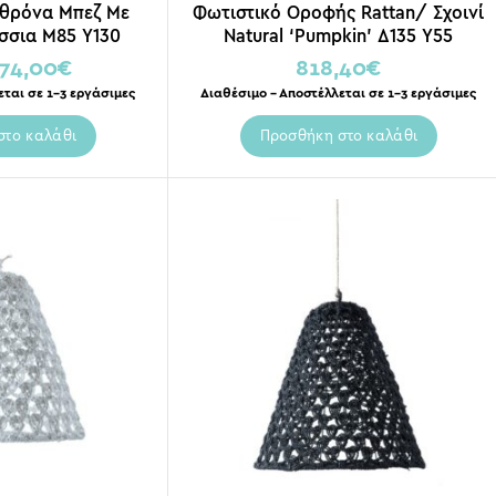
θρόνα Μπεζ Με
Φωτιστικό Οροφής Rattan/ Σχοινί
όσσια Μ85 Υ130
Natural ‘Pumpkin’ Δ135 Υ55
74,00
€
818,40
€
εται σε 1-3 εργάσιμες
Διαθέσιμο – Αποστέλλεται σε 1-3 εργάσιμες
στο καλάθι
Προσθήκη στο καλάθι