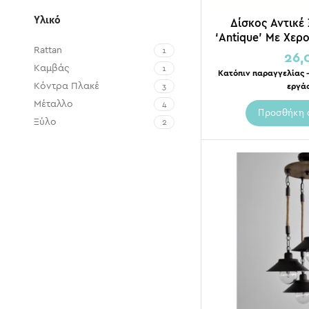
Υλικό
Δίσκος Αντικέ
‘Antique’ Με Χερ
Rattan
Σχοινί Γιούτα 
1
26,
Br
Καμβάς
1
Κατόπιν παραγγελίας –
Κόντρα Πλακέ
3
εργά
Μέταλλο
4
Προσθήκη 
Ξύλο
2
Ξύλο Ελάτης
3
Πολυεστέρας
1
Συνθετικό
1
Σχοινί
7