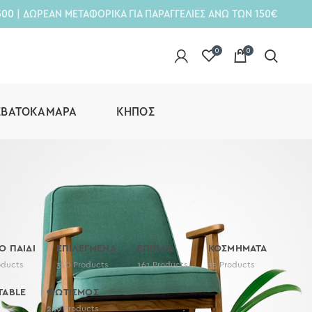
300
| ΔΩΡΕΑΝ ΜΕΤΑΦΟΡΙΚΑ ΓΙΑ ΠΑΡΑΓΓΕΛΙΕΣ ΑΝΩ ΤΩΝ 150€
0
0
ΕΒΑΤΟΚΆΜΑΡΑ
ΚΉΠΟΣ
ΤΟ ΠΑΙΔΙ
ΕΠΙΛΕΓΜΕΝΑ
ΕΠΙΠΛΑ
ΚΟΣΜΗΜΑΤΑ
oducts
340
Products
161
Products
35
Products
TABLE
ΦΩΤΙΣΜΟΣ
259
Products