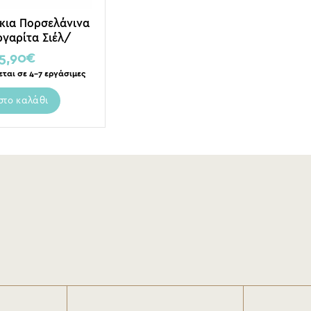
κια Πορσελάνινα
γαρίτα Σιέλ/
 S, Σετ Των 3
5,90
€
εται σε 4-7 εργάσιμες
στο καλάθι