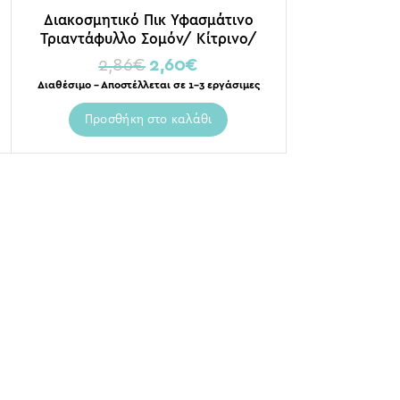
Διακοσμητικό Πικ Υφασμάτινο
Τριαντάφυλλο Σομόν/ Κίτρινο/
Πορτοκαλί, Σε 3 Διαφορετικά
2,86
€
2,60
€
Χρώματα
Διαθέσιμο – Αποστέλλεται σε 1-3 εργάσιμες
Προσθήκη στο καλάθι