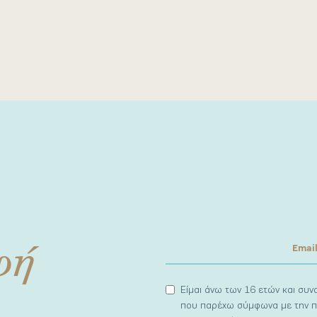
φή
Είμαι άνω των 16 ετών και συ
που παρέχω σύμφωνα με την π