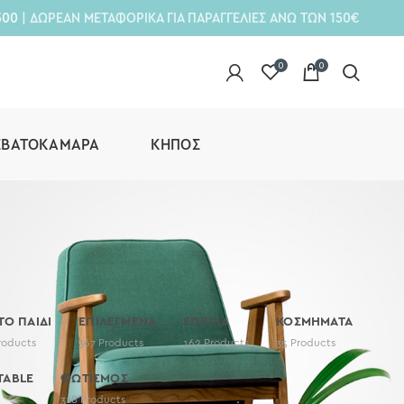
300
| ΔΩΡΕΑΝ ΜΕΤΑΦΟΡΙΚΑ ΓΙΑ ΠΑΡΑΓΓΕΛΙΕΣ ΑΝΩ ΤΩΝ 150€
0
0
ΕΒΑΤΟΚΆΜΑΡΑ
ΚΉΠΟΣ
 ΤΟ ΠΑΙΔΙ
ΕΠΙΛΕΓΜΕΝΑ
ΕΠΙΠΛΑ
ΚΟΣΜΗΜΑΤΑ
roducts
367
Products
162
Products
35
Products
TABLE
ΦΩΤΙΣΜΟΣ
318
Products