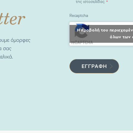
της ιστοσελίδας.
*
tter
Recaptcha
Η προβολή του περιεχομέν
όλων των 
νουμε όμορφες
να σας
ελικά.