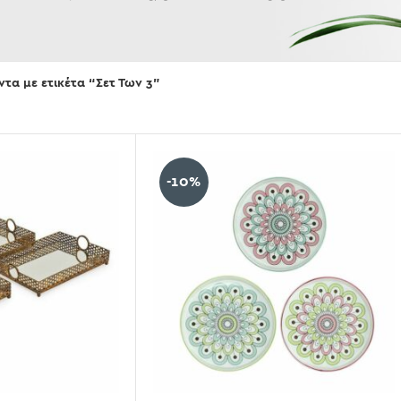
Εμφάνισε
ντα με ετικέτα “Σετ Των 3”
-10%