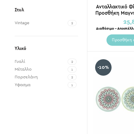
Ανταλλακτικό Φ
Στυλ
Προσθήκη Μαγνη
25,
Vintage
2
Διαθέσιμο – Αποστέλλ
Προσθήκη 
Υλικό
Γυαλί
2
-10%
Μέταλλο
1
Πορσελάνη
2
Ύφασμα
1