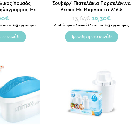
λικός Χρυσός
Σουβέρ/ Πιατελάκια Πορσελάνινα
ληλόγραμμος Με
Λευκά Με Μαργαρίτα Δ16.5
έπτη
20
€
13,64
€
12,30
€
εται σε 1-3 εργάσιμες
Διαθέσιμο – Αποστέλλεται σε 1-3 εργάσιμες
στο καλάθι
Προσθήκη στο καλάθι