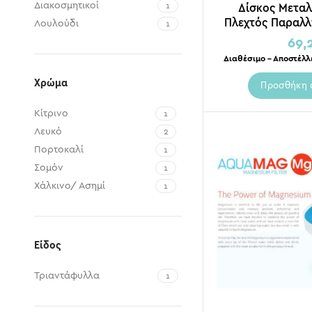
Διακοσμητικοί
Δίσκος Μεταλ
1
Πλεχτός Παραλ
Λουλούδι
1
Καθρ
69,
Διαθέσιμο – Αποστέλλ
Χρώμα
Προσθήκη 
Κίτρινο
1
Λευκό
2
Πορτοκαλί
1
Σομόν
1
Χάλκινο/ Ασημί
1
Χρυσό
1
Είδος
Τριαντάφυλλα
1