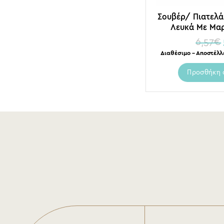
Σουβέρ/ Πιατελά
Λευκά Με Μαρ
Πράσινο/ Ροζ
6,57
€
Διαθέσιμο – Αποστέλλ
Προσθήκη 