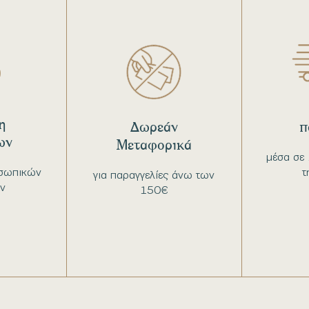
η
Δωρεάν
π
ων
Μεταφορικά
μέσα σε 
σωπικών
τ
για παραγγελίες άνω των
ν
150€