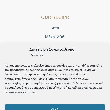
OUR RECIPE
Gifts
Μέχρι 30€
Blog
Διαχείριση Συγκατάθεσης
Shop the look
Cookies
Χρησιμοποιούμε τεχνολογίες όπως τα cookies για την αποθήκευση ή/και
την πρόσβαση σε πληροφορίες συσκευών. Αυτό το κάνουμε για να
βελτιώσουμε την εμπειρία περιήγησης και να προβάλλουμε
εξατομικευμένες διαφημίσεις. Η συγκατάθεση για τις εν λόγω
ΚΑΤΑΣΤΗΜΑ
τεχνολογίες θα μας επιτρέψει να επεξεργαστούμε δεδομένα προσωπικού
χαρακτήρα, όπως συμπεριφορά περιήγησης ή μοναδικά αναγνωριστικά
σε αυτόν τον ιστότοπο.
Σταθά 17, 38221 Βόλος
2421 217300
ΌΛΑ