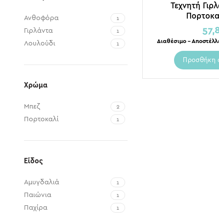
Τεχνητή Γιρ
Πορτοκα
Ανθοφόρα
1
57,
Γιρλάντα
1
Διαθέσιμο – Αποστέλλ
Λουλούδι
1
Προσθήκη 
Χρώμα
Μπεζ
2
Πορτοκαλί
1
Είδος
Αμυγδαλιά
1
Παιώνια
1
Παχίρα
1