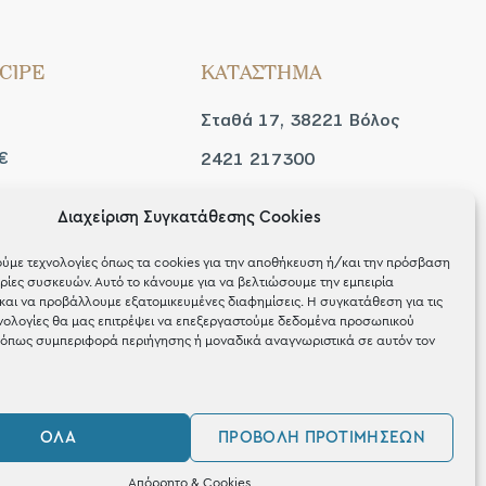
CIPE
ΚΑΤΑΣΤΗΜΑ
Σταθά 17, 38221 Βόλος
€
2421 217300
Δευ / Τετ / Σαβ: 09:00 -
Διαχείριση Συγκατάθεσης Cookies
 look
15:00
ύμε τεχνολογίες όπως τα cookies για την αποθήκευση ή/και την πρόσβαση
Τριτ / Πεμ / Παρ: 09:00 -
ίες συσκευών. Αυτό το κάνουμε για να βελτιώσουμε την εμπειρία
και να προβάλλουμε εξατομικευμένες διαφημίσεις. Η συγκατάθεση για τις
21:00
νολογίες θα μας επιτρέψει να επεξεργαστούμε δεδομένα προσωπικού
όπως συμπεριφορά περιήγησης ή μοναδικά αναγνωριστικά σε αυτόν τον
ΌΛΑ
ΠΡΟΒΟΛΉ ΠΡΟΤΙΜΉΣΕΩΝ
Απόρρητο & Cookies