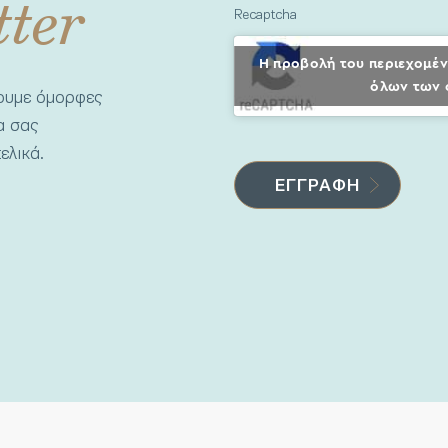
tter
Recaptcha
Η προβολή του περιεχομέν
όλων των 
νουμε όμορφες
να σας
ελικά.