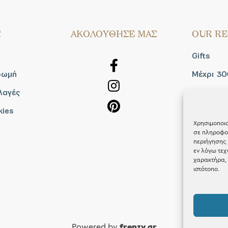
Σ
AΚΟΛΟΥΘΗΣΕ ΜΑΣ
OUR RE
Gifts
ρωμή
Μέχρι 30
λαγές
Blog
kies
Shop the
Χρησιμοποιο
σε πληροφορ
περιήγησης 
εν λόγω τεχ
χαρακτήρα, 
ιστότοπο.
Powered by
frenzy.gr