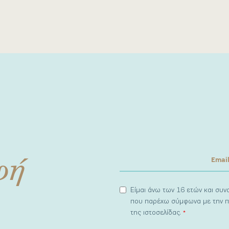
φή
Είμαι άνω των 16 ετών και συ
που παρέχω σύμφωνα με την π
της ιστοσελίδας.
*