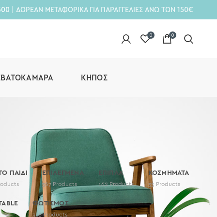
300
| ΔΩΡΕΑΝ ΜΕΤΑΦΟΡΙΚΑ ΓΙΑ ΠΑΡΑΓΓΕΛΙΕΣ ΑΝΩ ΤΩΝ 150€
0
0
ΕΒΑΤΟΚΆΜΑΡΑ
ΚΉΠΟΣ
 ΤΟ ΠΑΙΔΙ
ΕΠΙΛΕΓΜΕΝΑ
ΕΠΙΠΛΑ
ΚΟΣΜΗΜΑΤΑ
roducts
367
Products
162
Products
35
Products
TABLE
ΦΩΤΙΣΜΟΣ
318
Products