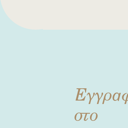
Εγγρα
στο