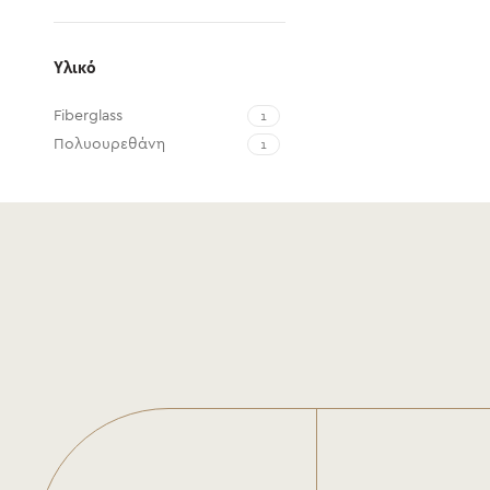
Υλικό
Fiberglass
1
Πολυουρεθάνη
1