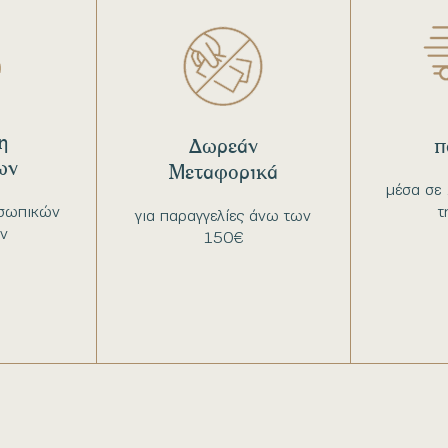
η
Δωρεάν
π
ων
Μεταφορικά
μέσα σε 
σωπικών
τ
για παραγγελίες άνω των
ν
150€