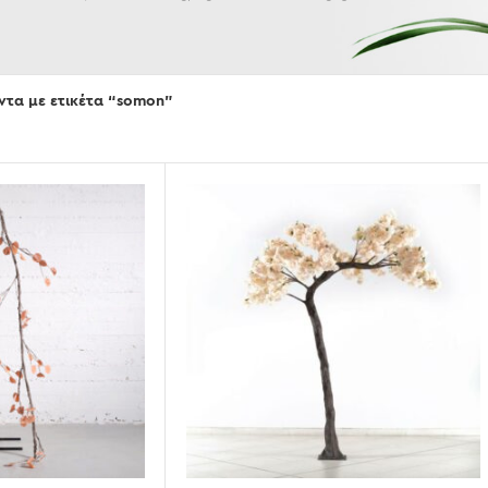
Εμφάνισε
ντα με ετικέτα “somon”