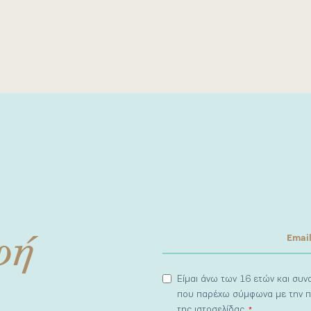
φή
Είμαι άνω των 16 ετών και συ
που παρέχω σύμφωνα με την π
της ιστοσελίδας.
*