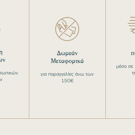
η
Δωρεάν
π
ων
Μεταφορικά
μέσα σε 
σωπικών
τ
για παραγγελίες άνω των
ν
150€