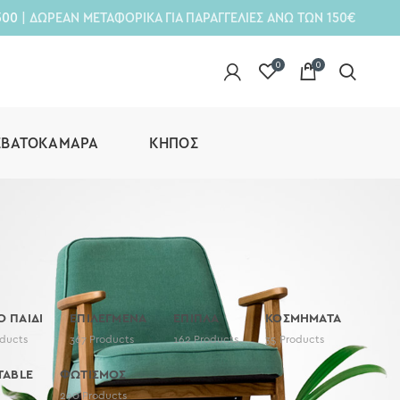
300
| ΔΩΡΕΑΝ ΜΕΤΑΦΟΡΙΚΑ ΓΙΑ ΠΑΡΑΓΓΕΛΙΕΣ ΑΝΩ ΤΩΝ 150€
0
0
ΕΒΑΤΟΚΆΜΑΡΑ
ΚΉΠΟΣ
Ο ΠΑΙΔΙ
ΕΠΙΛΕΓΜΕΝΑ
ΕΠΙΠΛΑ
ΚΟΣΜΗΜΑΤΑ
ducts
367
Products
162
Products
35
Products
TABLE
ΦΩΤΙΣΜΟΣ
290
Products