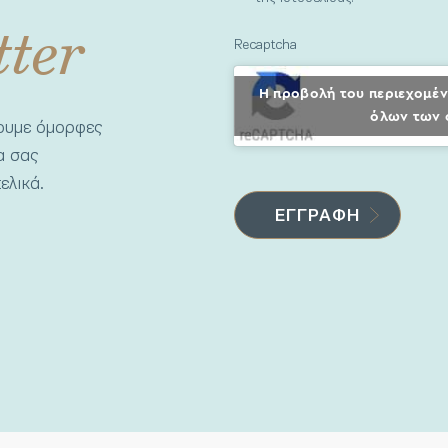
tter
Recaptcha
Η προβολή του περιεχομέν
όλων των 
νουμε όμορφες
να σας
ελικά.