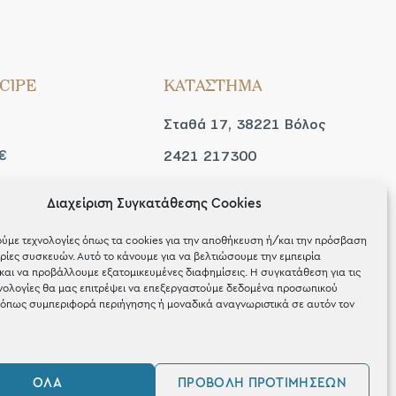
CIPE
ΚΑΤΑΣΤΗΜΑ
Σταθά 17, 38221 Βόλος
€
2421 217300
Δευ / Τετ / Σαβ: 09:00 -
Διαχείριση Συγκατάθεσης Cookies
 look
15:00
ύμε τεχνολογίες όπως τα cookies για την αποθήκευση ή/και την πρόσβαση
Τριτ / Πεμ / Παρ: 09:00 -
ίες συσκευών. Αυτό το κάνουμε για να βελτιώσουμε την εμπειρία
και να προβάλλουμε εξατομικευμένες διαφημίσεις. Η συγκατάθεση για τις
21:00
νολογίες θα μας επιτρέψει να επεξεργαστούμε δεδομένα προσωπικού
όπως συμπεριφορά περιήγησης ή μοναδικά αναγνωριστικά σε αυτόν τον
ΌΛΑ
ΠΡΟΒΟΛΉ ΠΡΟΤΙΜΉΣΕΩΝ