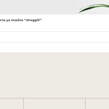
τα με ετικέτα “stroggili”