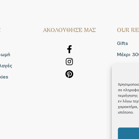
Σ
AΚΟΛΟΥΘΗΣΕ ΜΑΣ
OUR RE
Gifts
ρωμή
Μέχρι 30
λαγές
Blog
kies
Shop the
Χρησιμοποιο
σε πληροφορ
περιήγησης 
εν λόγω τεχ
χαρακτήρα, 
ιστότοπο.