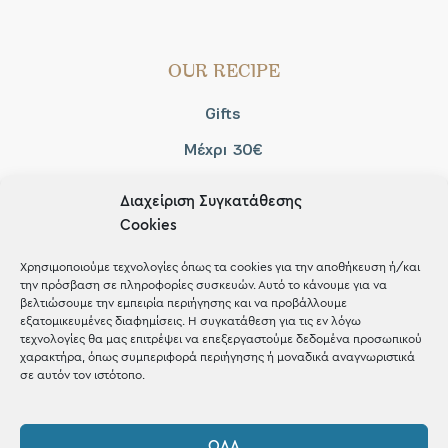
OUR RECIPE
Gifts
Μέχρι 30€
Blog
Διαχείριση Συγκατάθεσης
Shop the look
Cookies
Χρησιμοποιούμε τεχνολογίες όπως τα cookies για την αποθήκευση ή/και
την πρόσβαση σε πληροφορίες συσκευών. Αυτό το κάνουμε για να
βελτιώσουμε την εμπειρία περιήγησης και να προβάλλουμε
εξατομικευμένες διαφημίσεις. Η συγκατάθεση για τις εν λόγω
ΚΑΤΑΣΤΗΜΑ
τεχνολογίες θα μας επιτρέψει να επεξεργαστούμε δεδομένα προσωπικού
χαρακτήρα, όπως συμπεριφορά περιήγησης ή μοναδικά αναγνωριστικά
σε αυτόν τον ιστότοπο.
Σταθά 17, 38221 Βόλος
2421 217300
ΌΛΑ