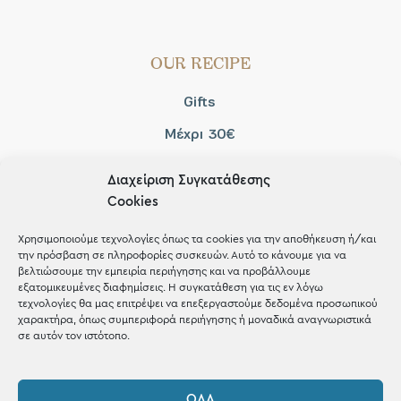
OUR RECIPE
Gifts
Μέχρι 30€
Blog
Διαχείριση Συγκατάθεσης
Shop the look
Cookies
Χρησιμοποιούμε τεχνολογίες όπως τα cookies για την αποθήκευση ή/και
την πρόσβαση σε πληροφορίες συσκευών. Αυτό το κάνουμε για να
βελτιώσουμε την εμπειρία περιήγησης και να προβάλλουμε
εξατομικευμένες διαφημίσεις. Η συγκατάθεση για τις εν λόγω
ΚΑΤΑΣΤΗΜΑ
τεχνολογίες θα μας επιτρέψει να επεξεργαστούμε δεδομένα προσωπικού
χαρακτήρα, όπως συμπεριφορά περιήγησης ή μοναδικά αναγνωριστικά
σε αυτόν τον ιστότοπο.
Σταθά 17, 38221 Βόλος
2421 217300
ΌΛΑ