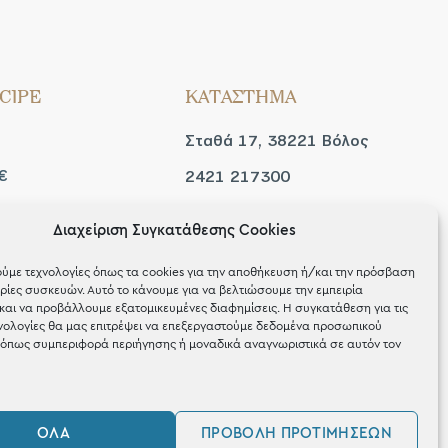
CIPE
ΚΑΤΑΣΤΗΜΑ
Σταθά 17, 38221 Βόλος
€
2421 217300
Δευ / Τετ / Σαβ: 09:00 -
Διαχείριση Συγκατάθεσης Cookies
 look
15:00
ύμε τεχνολογίες όπως τα cookies για την αποθήκευση ή/και την πρόσβαση
Τριτ / Πεμ / Παρ: 09:00 -
ίες συσκευών. Αυτό το κάνουμε για να βελτιώσουμε την εμπειρία
και να προβάλλουμε εξατομικευμένες διαφημίσεις. Η συγκατάθεση για τις
21:00
νολογίες θα μας επιτρέψει να επεξεργαστούμε δεδομένα προσωπικού
όπως συμπεριφορά περιήγησης ή μοναδικά αναγνωριστικά σε αυτόν τον
ΌΛΑ
ΠΡΟΒΟΛΉ ΠΡΟΤΙΜΉΣΕΩΝ