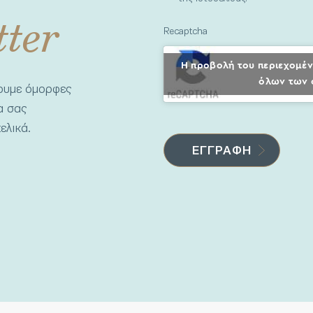
tter
Recaptcha
Η προβολή του περιεχομέν
όλων των 
νουμε όμορφες
να σας
ελικά.