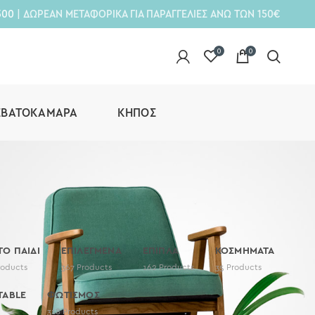
300
| ΔΩΡΕΑΝ ΜΕΤΑΦΟΡΙΚΑ ΓΙΑ ΠΑΡΑΓΓΕΛΙΕΣ ΑΝΩ ΤΩΝ 150€
0
0
ΕΒΑΤΟΚΆΜΑΡΑ
ΚΉΠΟΣ
 ΤΟ ΠΑΙΔΙ
ΕΠΙΛΕΓΜΕΝΑ
ΕΠΙΠΛΑ
ΚΟΣΜΗΜΑΤΑ
roducts
367
Products
162
Products
35
Products
TABLE
ΦΩΤΙΣΜΟΣ
318
Products