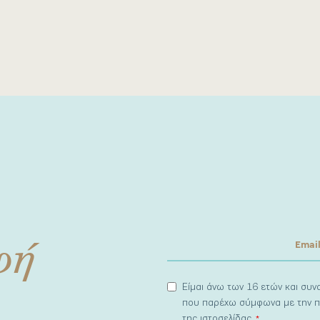
φή
Είμαι άνω των 16 ετών και συ
που παρέχω σύμφωνα με την π
της ιστοσελίδας.
*