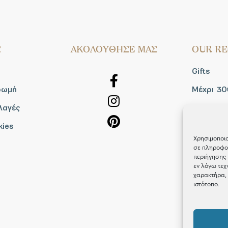
Σ
AΚΟΛΟΥΘΗΣΕ ΜΑΣ
OUR RE
Gifts
ρωμή
Μέχρι 30
λαγές
Blog
kies
Shop the
Χρησιμοποιο
σε πληροφορ
περιήγησης 
εν λόγω τεχ
χαρακτήρα, 
ιστότοπο.