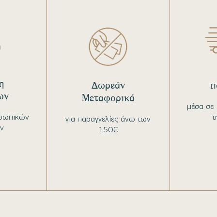
η
Δωρεάν
π
ων
Μεταφορικά
μέσα σε 
σωπικών
τ
για παραγγελίες άνω των
ν
150€