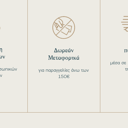
η
Δωρεάν
π
ων
Μεταφορικά
μέσα σε 
σωπικών
τ
για παραγγελίες άνω των
ν
150€