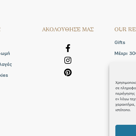
Σ
AΚΟΛΟΥΘΗΣΕ ΜΑΣ
OUR RE
Gifts
ρωμή
Μέχρι 30
λαγές
Blog
kies
Shop the
Χρησιμοποιο
σε πληροφορ
περιήγησης 
εν λόγω τεχ
χαρακτήρα, 
ιστότοπο.