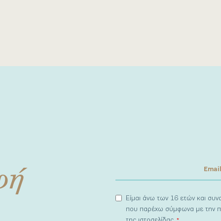
φή
Είμαι άνω των 16 ετών και συ
που παρέχω σύμφωνα με την π
της ιστοσελίδας.
*