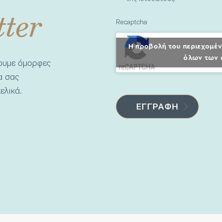
tter
Recaptcha
Η προβολή του περιεχομέν
όλων των 
νουμε όμορφες
να σας
ελικά.