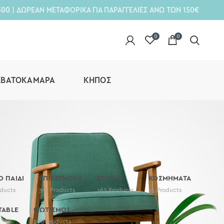
300
| ΔΩΡΕΑΝ ΜΕΤΑΦΟΡΙΚΑ ΓΙΑ ΠΑΡΑΓΓΕΛΙΕΣ ΑΝΩ ΤΩΝ 150€
0
0
ΕΒΑΤΟΚΆΜΑΡΑ
ΚΉΠΟΣ
Ο ΠΑΙΔΙ
ΕΠΙΛΕΓΜΕΝΑ
ΕΠΙΠΛΑ
ΚΟΣΜΗΜΑΤΑ
ducts
367
Products
162
Products
35
Products
TABLE
ΦΩΤΙΣΜΟΣ
290
Products