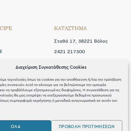
CIPE
ΚΑΤΑΣΤΗΜΑ
Σταθά 17, 38221 Βόλος
€
2421 217300
Δευ / Τετ / Σαβ: 09:00 -
Διαχείριση Συγκατάθεσης Cookies
 look
15:00
ύμε τεχνολογίες όπως τα cookies για την αποθήκευση ή/και την πρόσβαση
Τριτ / Πεμ / Παρ: 09:00 -
ίες συσκευών. Αυτό το κάνουμε για να βελτιώσουμε την εμπειρία
και να προβάλλουμε εξατομικευμένες διαφημίσεις. Η συγκατάθεση για τις
21:00
νολογίες θα μας επιτρέψει να επεξεργαστούμε δεδομένα προσωπικού
όπως συμπεριφορά περιήγησης ή μοναδικά αναγνωριστικά σε αυτόν τον
ΌΛΑ
ΠΡΟΒΟΛΉ ΠΡΟΤΙΜΉΣΕΩΝ