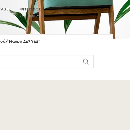
TABLE
ΦΩΤΙΣΜΟΣ
290
Products
υσό/ Μαύρο Δ47 Υ42”