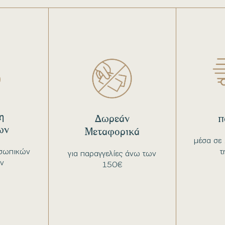
η
Δωρεάν
π
ων
Μεταφορικά
μέσα σε 
σωπικών
τ
για παραγγελίες άνω των
ν
150€