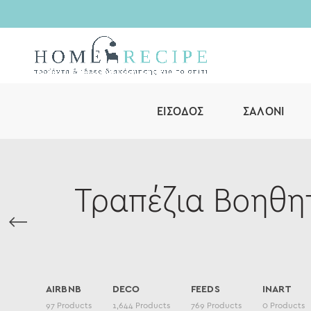
ΕΊΣΟΔΟΣ
ΣΑΛΌΝΙ
Τραπέζια Βοηθη
AIRBNB
DECO
FEEDS
INART
97
Products
1,644
Products
769
Products
0
Products