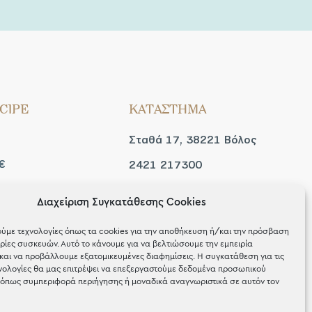
CIPE
ΚΑΤΑΣΤΗΜΑ
Σταθά 17, 38221 Βόλος
€
2421 217300
Δευ / Τετ / Σαβ: 09:00 -
Διαχείριση Συγκατάθεσης Cookies
 look
15:00
ύμε τεχνολογίες όπως τα cookies για την αποθήκευση ή/και την πρόσβαση
Τριτ / Πεμ / Παρ: 09:00 -
ίες συσκευών. Αυτό το κάνουμε για να βελτιώσουμε την εμπειρία
και να προβάλλουμε εξατομικευμένες διαφημίσεις. Η συγκατάθεση για τις
21:00
νολογίες θα μας επιτρέψει να επεξεργαστούμε δεδομένα προσωπικού
όπως συμπεριφορά περιήγησης ή μοναδικά αναγνωριστικά σε αυτόν τον