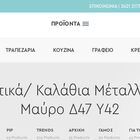
ΕΠΙΚΟΙΝΩΝΙΑ
|
2421 217
ΠΡΟΪΟΝΤΑ
ΤΡΑΠΕΖΑΡΊΑ
ΚΟΥΖΊΝΑ
ΓΡΑΦΕΊΟ
ΚΡ
τικά/ Καλάθια Μέταλ
Μαύρο Δ47 Υ42
PIP
TRENDS
ΑΡΧΙΚΗ
ΓΑΜΟΣ
ΓΙΑ Τ
93
Products
215
Products
35
Products
29
Products
43
Pro