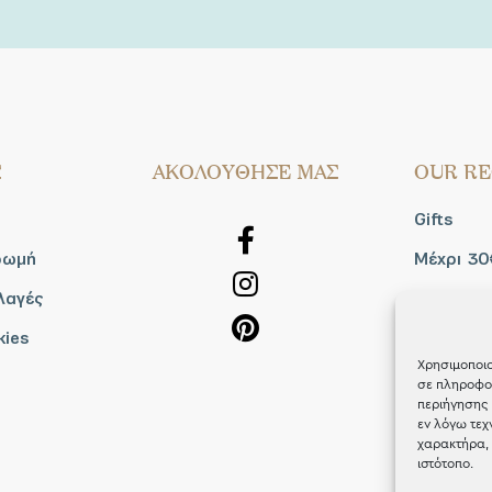
Σ
AΚΟΛΟΥΘΗΣΕ ΜΑΣ
OUR RE
Gifts
ρωμή
Μέχρι 30
λαγές
Blog
kies
Shop the
Χρησιμοποιο
σε πληροφορ
περιήγησης 
εν λόγω τεχ
χαρακτήρα, 
ιστότοπο.