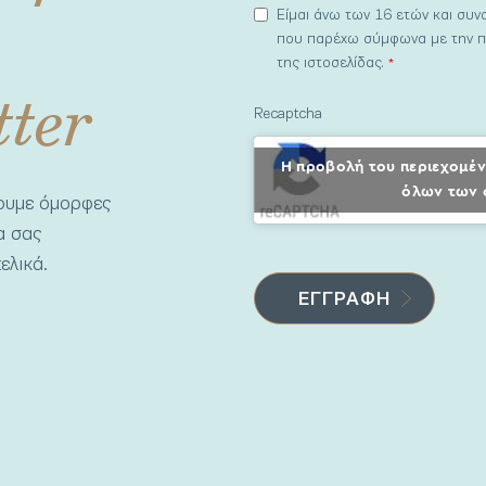
Είμαι άνω των 16 ετών και συ
που παρέχω σύμφωνα με την π
της ιστοσελίδας.
*
tter
Recaptcha
Η προβολή του περιεχομέν
όλων των 
νουμε όμορφες
να σας
ελικά.