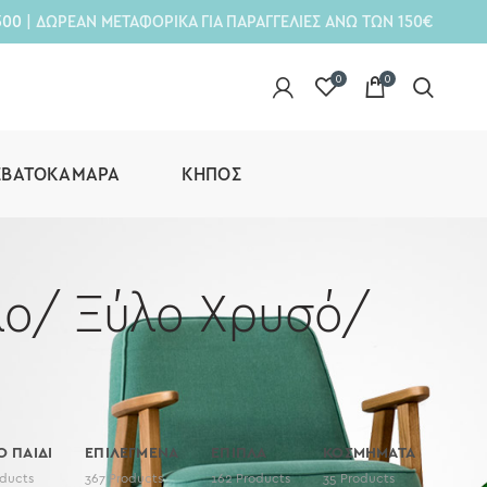
300
| ΔΩΡΕΑΝ ΜΕΤΑΦΟΡΙΚΑ ΓΙΑ ΠΑΡΑΓΓΕΛΙΕΣ ΑΝΩ ΤΩΝ 150€
0
0
ΕΒΑΤΟΚΆΜΑΡΑ
ΚΉΠΟΣ
λο/ Ξύλο Χρυσό/
Ο ΠΑΙΔΙ
ΕΠΙΛΕΓΜΕΝΑ
ΕΠΙΠΛΑ
ΚΟΣΜΗΜΑΤΑ
ducts
367
Products
162
Products
35
Products