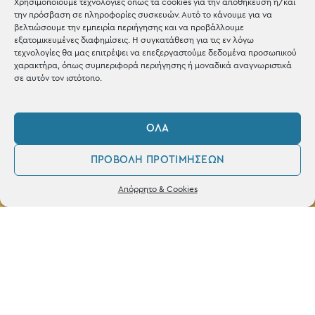
Χρησιμοποιούμε τεχνολογίες όπως τα cookies για την αποθήκευση ή/και
την πρόσβαση σε πληροφορίες συσκευών. Αυτό το κάνουμε για να
βελτιώσουμε την εμπειρία περιήγησης και να προβάλλουμε
εξατομικευμένες διαφημίσεις. Η συγκατάθεση για τις εν λόγω
τεχνολογίες θα μας επιτρέψει να επεξεργαστούμε δεδομένα προσωπικού
ΚΑΤΑΣΤΗΜΑ
χαρακτήρα, όπως συμπεριφορά περιήγησης ή μοναδικά αναγνωριστικά
σε αυτόν τον ιστότοπο.
Σταθά 17, 38221 Βόλος
2421 217300
ΌΛΑ
Δευ / Τετ / Σαβ: 09:00 - 15:00
ΠΡΟΒΟΛΉ ΠΡΟΤΙΜΉΣΕΩΝ
Τριτ / Πεμ / Παρ: 09:00 - 21:00
0
Δεν βρέθηκε κανένα προϊόν που να
Απόρρητο & Cookies
ταιριάζει με την επιλογή σας.
Λογαριασμός
Φίλτρα
Αγαπημένα
Powered by
frenzy.gr