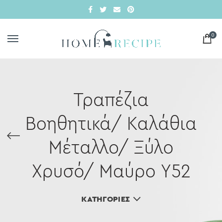
0
Τραπέζια
Βοηθητικά/ Καλάθια
Μέταλλο/ Ξύλο
Χρυσό/ Μαύρο Υ52
ΚΑΤΗΓΟΡΊΕΣ