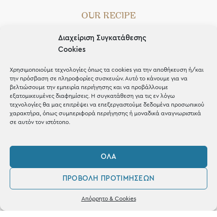
OUR RECIPE
Gifts
Διαχείριση Συγκατάθεσης
Cookies
Μέχρι 30€
Blog
Χρησιμοποιούμε τεχνολογίες όπως τα cookies για την αποθήκευση ή/και
την πρόσβαση σε πληροφορίες συσκευών. Αυτό το κάνουμε για να
Shop the look
βελτιώσουμε την εμπειρία περιήγησης και να προβάλλουμε
εξατομικευμένες διαφημίσεις. Η συγκατάθεση για τις εν λόγω
τεχνολογίες θα μας επιτρέψει να επεξεργαστούμε δεδομένα προσωπικού
χαρακτήρα, όπως συμπεριφορά περιήγησης ή μοναδικά αναγνωριστικά
σε αυτόν τον ιστότοπο.
ΚΑΤΑΣΤΗΜΑ
ΌΛΑ
Σταθά 17, 38221 Βόλος
ΠΡΟΒΟΛΉ ΠΡΟΤΙΜΉΣΕΩΝ
2421 217300
0
Απόρρητο & Cookies
Δευ / Τετ / Σαβ: 09:00 - 15:00
Λογαριασμός
Φίλτρα
Αγαπημένα