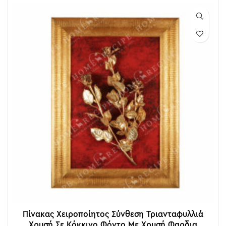
Πίνακας Χειροποίητος Σύνθεση Τριανταφυλλιά
Χρυσή Σε Κόκκινο Φόντο Με Χρυσή Φαρδια