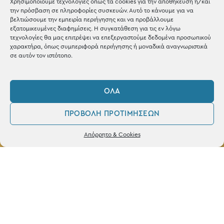
Χρησιμοποιούμε τεχνολογίες όπως τα cookies για την αποθήκευση ή/και
την πρόσβαση σε πληροφορίες συσκευών. Αυτό το κάνουμε για να
βελτιώσουμε την εμπειρία περιήγησης και να προβάλλουμε
εξατομικευμένες διαφημίσεις. Η συγκατάθεση για τις εν λόγω
τεχνολογίες θα μας επιτρέψει να επεξεργαστούμε δεδομένα προσωπικού
ΚΑΤΑΣΤΗΜΑ
χαρακτήρα, όπως συμπεριφορά περιήγησης ή μοναδικά αναγνωριστικά
σε αυτόν τον ιστότοπο.
Σταθά 17, 38221 Βόλος
2421 217300
ΌΛΑ
Δευ / Τετ / Σαβ: 09:00 - 15:00
ΠΡΟΒΟΛΉ ΠΡΟΤΙΜΉΣΕΩΝ
Τριτ / Πεμ / Παρ: 09:00 - 21:00
0
Δεν βρέθηκε κανένα προϊόν που να
Απόρρητο & Cookies
ταιριάζει με την επιλογή σας.
Λογαριασμός
Φίλτρα
Αγαπημένα
Powered by
frenzy.gr