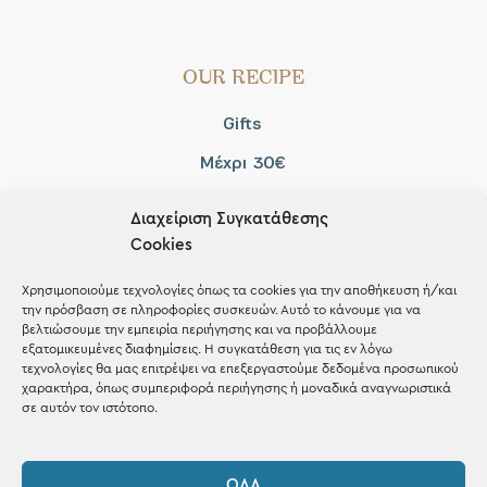
OUR RECIPE
Gifts
Μέχρι 30€
Blog
Διαχείριση Συγκατάθεσης
Shop the look
Cookies
Χρησιμοποιούμε τεχνολογίες όπως τα cookies για την αποθήκευση ή/και
την πρόσβαση σε πληροφορίες συσκευών. Αυτό το κάνουμε για να
βελτιώσουμε την εμπειρία περιήγησης και να προβάλλουμε
εξατομικευμένες διαφημίσεις. Η συγκατάθεση για τις εν λόγω
ΚΑΤΑΣΤΗΜΑ
τεχνολογίες θα μας επιτρέψει να επεξεργαστούμε δεδομένα προσωπικού
χαρακτήρα, όπως συμπεριφορά περιήγησης ή μοναδικά αναγνωριστικά
σε αυτόν τον ιστότοπο.
Σταθά 17, 38221 Βόλος
2421 217300
ΌΛΑ