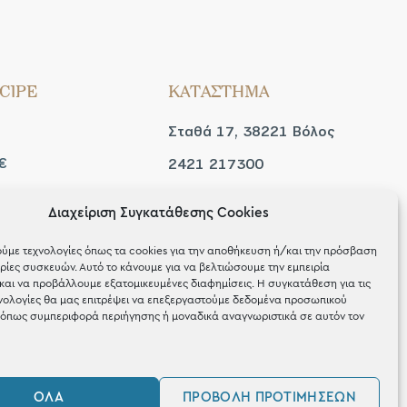
CIPE
ΚΑΤΑΣΤΗΜΑ
Σταθά 17, 38221 Βόλος
€
2421 217300
Δευ / Τετ / Σαβ: 09:00 -
Διαχείριση Συγκατάθεσης Cookies
 look
15:00
ύμε τεχνολογίες όπως τα cookies για την αποθήκευση ή/και την πρόσβαση
Τριτ / Πεμ / Παρ: 09:00 -
ίες συσκευών. Αυτό το κάνουμε για να βελτιώσουμε την εμπειρία
και να προβάλλουμε εξατομικευμένες διαφημίσεις. Η συγκατάθεση για τις
21:00
νολογίες θα μας επιτρέψει να επεξεργαστούμε δεδομένα προσωπικού
όπως συμπεριφορά περιήγησης ή μοναδικά αναγνωριστικά σε αυτόν τον
ΌΛΑ
ΠΡΟΒΟΛΉ ΠΡΟΤΙΜΉΣΕΩΝ