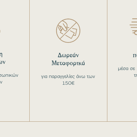
η
Δωρεάν
π
ων
Μεταφορικά
μέσα σε 
σωπικών
τ
για παραγγελίες άνω των
ν
150€