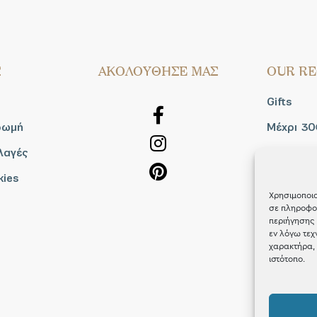
Σ
AΚΟΛΟΥΘΗΣΕ ΜΑΣ
OUR RE
Gifts
ρωμή
Μέχρι 30
λαγές
Blog
kies
Shop the
Χρησιμοποιο
σε πληροφορ
περιήγησης 
εν λόγω τεχ
χαρακτήρα, 
ιστότοπο.