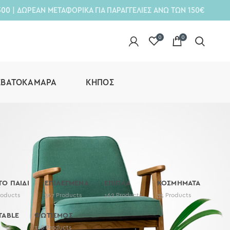
300
| ΔΩΡΕΑΝ ΜΕΤΑΦΟΡΙΚΑ ΓΙΑ ΠΑΡΑΓΓΕΛΙΕΣ ΑΝΩ ΤΩΝ 150€
0
0
ΕΒΑΤΟΚΆΜΑΡΑ
ΚΉΠΟΣ
 ΤΟ ΠΑΙΔΙ
ΕΠΙΛΕΓΜΕΝΑ
ΕΠΙΠΛΑ
ΚΟΣΜΗΜΑΤΑ
roducts
367
Products
162
Products
35
Products
TABLE
ΦΩΤΙΣΜΟΣ
318
Products