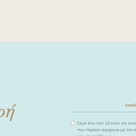
φή
Είμαι άνω των 16 ετών και συ
που παρέχω σύμφωνα με την π