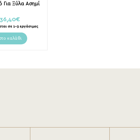
ό Για Ξύλα Ασημί
36,40
€
εται σε 1-3 εργάσιμες
στο καλάθι