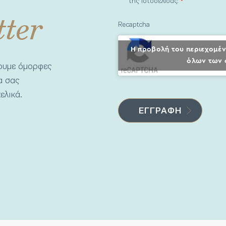
της ιστοσελίδας.
*
tter
Recaptcha
Η προβολή του περιεχομέν
όλων των 
νουμε όμορφες
να σας
ελικά.