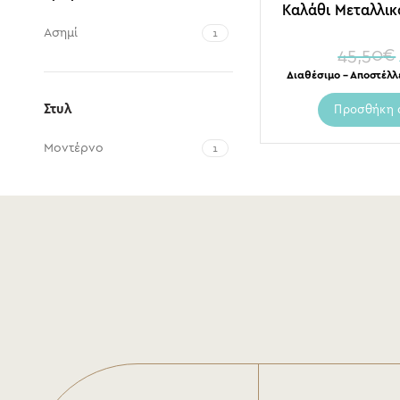
Καλάθι Μεταλλικ
Ασημί
1
45,50
€
Διαθέσιμο – Αποστέλλ
Στυλ
Προσθήκη 
Μοντέρνο
1