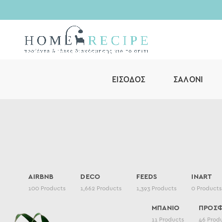
ΕΊΣΟΔΟΣ
ΣΑΛΌΝΙ
AIRBNB
DECO
FEEDS
INART
100
Products
1,662
Products
1,393
Products
0
Products
ΜΠΑΝΙΟ
ΠΡΟΣ
11
Products
46
Prod