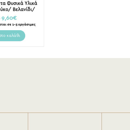
κτα Φυσικά Υλικά
ύκο/ Βελανίδι/
 Υ20
€
9,60
€
εται σε 1-3 εργάσιμες
στο καλάθι