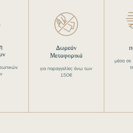
η
Δωρεάν
π
ων
Μεταφορικά
μέσα σε 
σωπικών
τ
για παραγγελίες άνω των
ν
150€