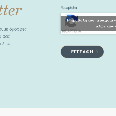
tter
Recaptcha
Η προβολή του περιεχομέν
όλων των 
νουμε όμορφες
να σας
ελικά.