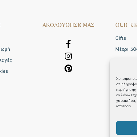
Σ
AΚΟΛΟΥΘΗΣΕ ΜΑΣ
OUR RE
Gifts
ρωμή
Μέχρι 30
λαγές
Blog
kies
Shop the
Χρησιμοποιο
σε πληροφορ
περιήγησης 
εν λόγω τεχ
χαρακτήρα, 
ιστότοπο.