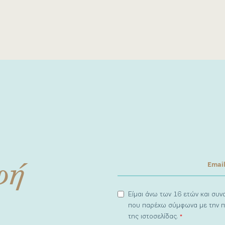
φή
Είμαι άνω των 16 ετών και συ
που παρέχω σύμφωνα με την π
της ιστοσελίδας.
*