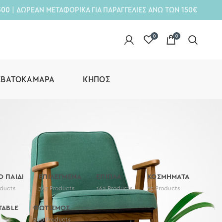
300
| ΔΩΡΕΑΝ ΜΕΤΑΦΟΡΙΚΑ ΓΙΑ ΠΑΡΑΓΓΕΛΙΕΣ ΑΝΩ ΤΩΝ 150€
0
0
ΕΒΑΤΟΚΆΜΑΡΑ
ΚΉΠΟΣ
Ο ΠΑΙΔΙ
ΕΠΙΛΕΓΜΕΝΑ
ΕΠΙΠΛΑ
ΚΟΣΜΗΜΑΤΑ
ducts
367
Products
162
Products
35
Products
TABLE
ΦΩΤΙΣΜΟΣ
290
Products