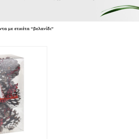
Εμφάνισε
ντα με ετικέτα “βελανίδι”