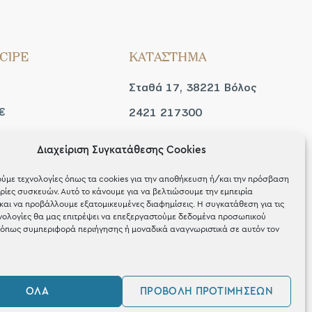
CIPE
ΚΑΤΑΣΤΗΜΑ
Σταθά 17, 38221 Βόλος
€
2421 217300
Δευ / Τετ / Σαβ: 09:00 -
Διαχείριση Συγκατάθεσης Cookies
 look
15:00
ύμε τεχνολογίες όπως τα cookies για την αποθήκευση ή/και την πρόσβαση
Τριτ / Πεμ / Παρ: 09:00 -
ίες συσκευών. Αυτό το κάνουμε για να βελτιώσουμε την εμπειρία
και να προβάλλουμε εξατομικευμένες διαφημίσεις. Η συγκατάθεση για τις
21:00
νολογίες θα μας επιτρέψει να επεξεργαστούμε δεδομένα προσωπικού
όπως συμπεριφορά περιήγησης ή μοναδικά αναγνωριστικά σε αυτόν τον
ΌΛΑ
ΠΡΟΒΟΛΉ ΠΡΟΤΙΜΉΣΕΩΝ