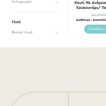
Πολυχρωμία
Κουτί Με Ανάμει
1
Κουκουνάρι/ Πε
Γκι
10,66
Διαθέσιμο – Αποστέλλ
Υλικό
Προσθήκη 
Φυσικά Υλικά
1