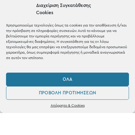
Μέχρι 30€
Διαχείριση Συγκατάθεσης
Blog
Cookies
Shop the look
Χρησιμοποιούμε τεχνολογίες όπως τα cookies για την αποθήκευση ή/και
την πρόσβαση σε πληροφορίες συσκευών. Αυτό το κάνουμε για να
βελτιώσουμε την εμπειρία περιήγησης και να προβάλλουμε
εξατομικευμένες διαφημίσεις. Η συγκατάθεση για τις εν λόγω
τεχνολογίες θα μας επιτρέψει να επεξεργαστούμε δεδομένα προσωπικού
χαρακτήρα, όπως συμπεριφορά περιήγησης ή μοναδικά αναγνωριστικά
ΚΑΤΑΣΤΗΜΑ
σε αυτόν τον ιστότοπο.
Σταθά 17, 38221 Βόλος
ΌΛΑ
2421 217300
ΠΡΟΒΟΛΉ ΠΡΟΤΙΜΉΣΕΩΝ
Δευ / Τετ / Σαβ: 09:00 - 15:00
0
Τριτ / Πεμ / Παρ: 09:00 - 21:00
Απόρρητο & Cookies
Λογαριασμός
Φίλτρα
Αγαπημένα