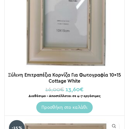
Ξύλινη Επιτραπέζια Κορνίζα Για Φωτογραφία 10×15
Cottage White
16,00
€
13,60
€
Διαθέσιμο – Αποστέλλεται σε 4-7 εργάσιμες
Προσθήκη στο καλάθι
-15%