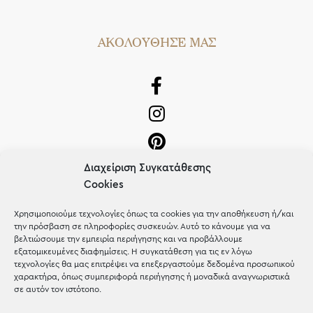
AΚΟΛΟΥΘΗΣΕ ΜΑΣ
Διαχείριση Συγκατάθεσης
Cookies
Χρησιμοποιούμε τεχνολογίες όπως τα cookies για την αποθήκευση ή/και
την πρόσβαση σε πληροφορίες συσκευών. Αυτό το κάνουμε για να
OUR RECIPE
βελτιώσουμε την εμπειρία περιήγησης και να προβάλλουμε
εξατομικευμένες διαφημίσεις. Η συγκατάθεση για τις εν λόγω
Gifts
τεχνολογίες θα μας επιτρέψει να επεξεργαστούμε δεδομένα προσωπικού
χαρακτήρα, όπως συμπεριφορά περιήγησης ή μοναδικά αναγνωριστικά
Μέχρι 30€
σε αυτόν τον ιστότοπο.