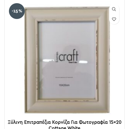
-15%
Ξύλινη Επιτραπέζια Κορνίζα Για Φωτογραφία 15×20
Cottage White