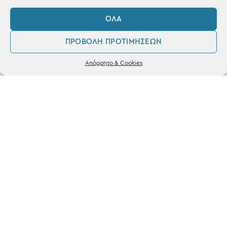
Blog
Shop the look
ΌΛΑ
ΠΡΟΒΟΛΉ ΠΡΟΤΙΜΉΣΕΩΝ
0
Απόρρητο & Cookies
Λογαριασμός
Φίλτρα
Αγαπημένα
ΚΑΤΑΣΤΗΜΑ
Σταθά 17, 38221 Βόλος
2421 217300
Δευ / Τετ / Σαβ: 09:00 - 15:00
Τριτ / Πεμ / Παρ: 09:00 - 21:00