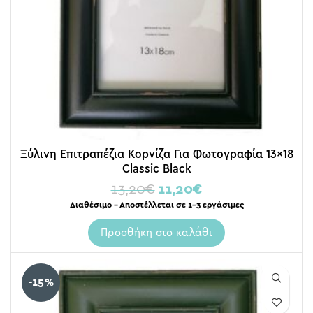
Ξύλινη Επιτραπέζια Κορνίζα Για Φωτογραφία 13×18
Classic Black
13,20
€
11,20
€
Διαθέσιμο – Αποστέλλεται σε 1-3 εργάσιμες
Προσθήκη στο καλάθι
-15%