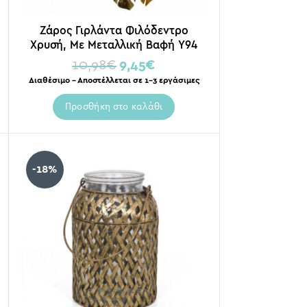
Ζάρος Γιρλάντα Φιλόδεντρο
Χρυσή, Με Μεταλλική Βαφή Υ94
10,98
€
9,45
€
Διαθέσιμο – Αποστέλλεται σε 1-3 εργάσιμες
Προσθήκη στο καλάθι
-18%