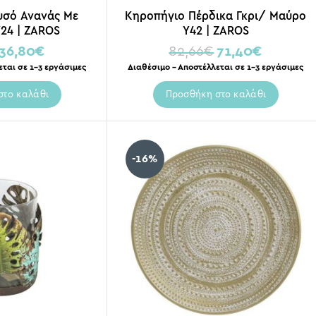
υσό Ανανάς Με
Κηροπήγιο Πέρδικα Γκρι/ Μαύρο
24 | ZAROS
Υ42 | ZAROS
36,80
€
82,66
€
71,40
€
εται σε 1-3 εργάσιμες
Διαθέσιμο – Αποστέλλεται σε 1-3 εργάσιμες
στο καλάθι
Προσθήκη στο καλάθι
-16%