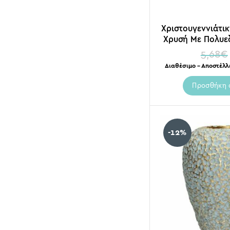
Χριστουγεννιάτι
Χρυσή Με Πολυεδ
5,68
€
Διαθέσιμο – Αποστέλλ
Προσθήκη 
-12%