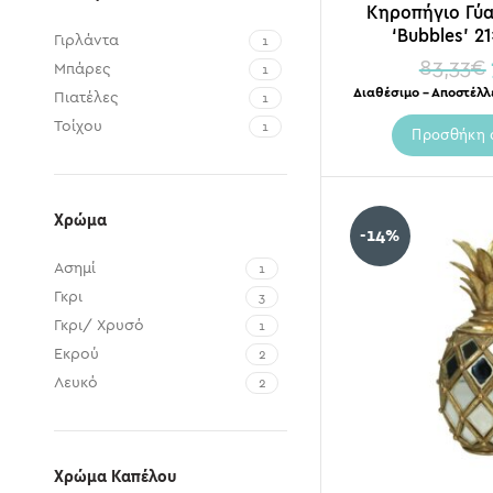
Κηροπήγιο Γύα
‘Bubbles’ 2
Γιρλάντα
1
83,33
€
Μπάρες
1
Διαθέσιμο – Αποστέλλ
Πιατέλες
1
Τοίχου
1
Προσθήκη 
Χρώμα
-14%
Ασημί
1
Γκρι
3
Γκρι/ Χρυσό
1
Εκρού
2
Λευκό
2
Μαύρο
1
Μωβ
1
Πολυχρωμία
1
Χρώμα Καπέλου