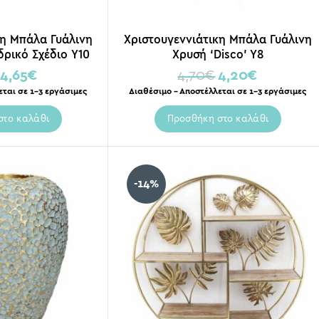
κη Μπάλα Γυάλινη
Χριστουγεννιάτικη Μπάλα Γυάλινη
ρικό Σχέδιο Υ10
Χρυσή ‘Disco’ Y8
4,65
€
4,70
€
4,20
€
εται σε 1-3 εργάσιμες
Διαθέσιμο – Αποστέλλεται σε 1-3 εργάσιμες
στο καλάθι
Προσθήκη στο καλάθι
-14%