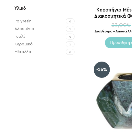
Υλικό
Κηροπήγιο Μέτ
Διακοσμητικά Φ
Polyresin
6
10×12 
23,00
€
Αλουμίνιο
1
Διαθέσιμο – Αποστέλλ
Γυαλί
9
Προσθήκη 
Κεραμικό
1
Μέταλλο
6
Ξύλο
2
Ξύλο Σημύδας
2
-16%
Συνθετικό
1