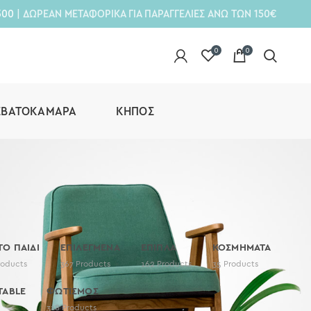
300
| ΔΩΡΕΑΝ ΜΕΤΑΦΟΡΙΚΑ ΓΙΑ ΠΑΡΑΓΓΕΛΙΕΣ ΑΝΩ ΤΩΝ 150€
0
0
ΕΒΑΤΟΚΆΜΑΡΑ
ΚΉΠΟΣ
 ΤΟ ΠΑΙΔΙ
ΕΠΙΛΕΓΜΕΝΑ
ΕΠΙΠΛΑ
ΚΟΣΜΗΜΑΤΑ
roducts
367
Products
162
Products
35
Products
TABLE
ΦΩΤΙΣΜΟΣ
318
Products