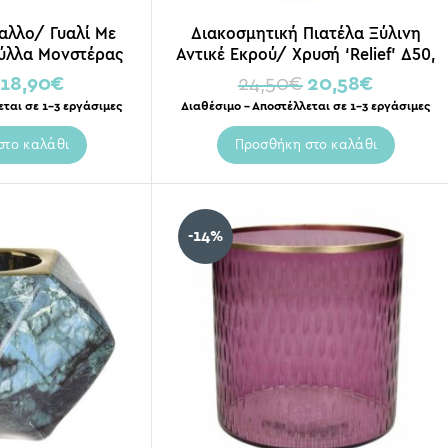
αλλο/ Γυαλί Με
Διακοσμητική Πιατέλα Ξύλινη
ύλλα Μονστέρας
Αντικέ Εκρού/ Χρυσή ‘Relief’ Δ50,
| ZAROS
Inart
18,90
€
24,50
€
20,58
€
εται σε 1-3 εργάσιμες
Διαθέσιμο – Αποστέλλεται σε 1-3 εργάσιμες
στο καλάθι
Προσθήκη στο καλάθι
-14%