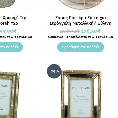
ε Χρυσή/ Γκρι
Ζάρος Ραφιέρα Επιτοίχια
oral’ Υ26
Στρόγγυλη Μεταλλική/ Ξύλινη
Χρυσή ‘Monstera’ Δ92
35,00
€
208,32
€
178,50
€
εται σε 4-7 εργάσιμες
Διαθέσιμο – Αποστέλλεται σε 4-7 εργάσιμες
στο καλάθι
Προσθήκη στο καλάθι
-29%