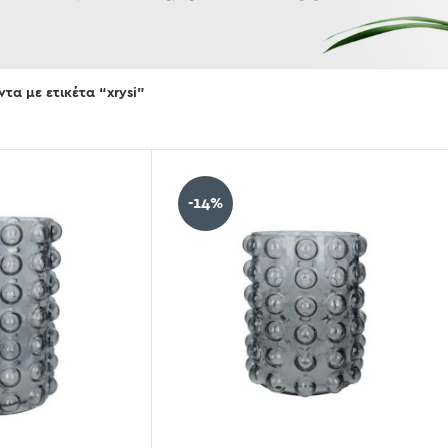
Εμφάνισε
τα με ετικέτα “xrysi”
-14%