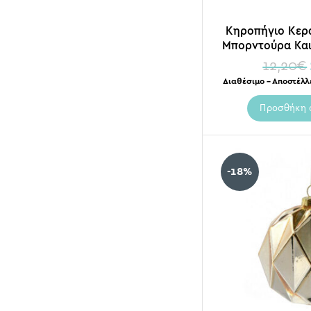
Κηροπήγιο Κερ
Μπορντούρα Κα
9x
12,20
€
Διαθέσιμο – Αποστέλλ
Προσθήκη 
-18%