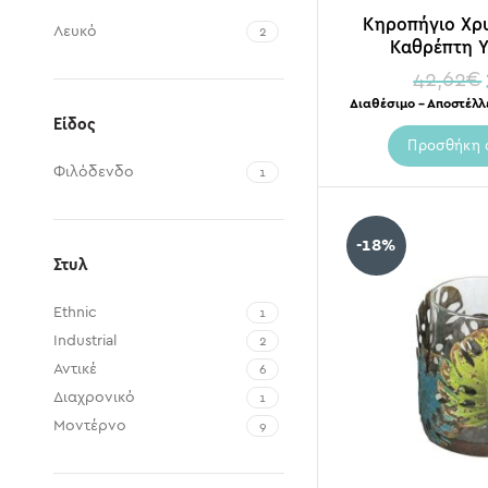
Χρυσό
14
Κηροπήγιο Χρ
Λευκό
Χρυσό Μεταλλικό
2
1
Καθρέπτη Υ
42,62
€
Διαθέσιμο – Αποστέλλ
Είδος
Προσθήκη 
Φιλόδενδο
1
-18%
Στυλ
Ethnic
1
Industrial
2
Αντικέ
6
Διαχρονικό
1
Μοντέρνο
9