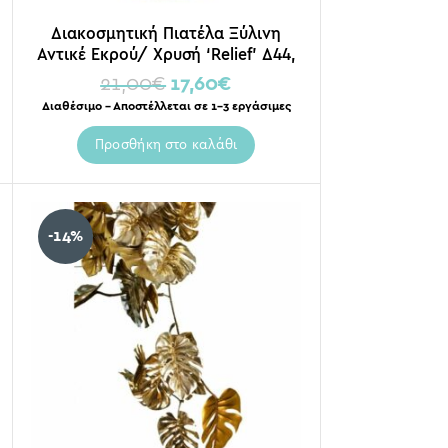
Διακοσμητική Πιατέλα Ξύλινη
Αντικέ Εκρού/ Χρυσή ‘Relief’ Δ44,
Inart
21,00
€
17,60
€
Διαθέσιμο – Αποστέλλεται σε 1-3 εργάσιμες
Προσθήκη στο καλάθι
-14%