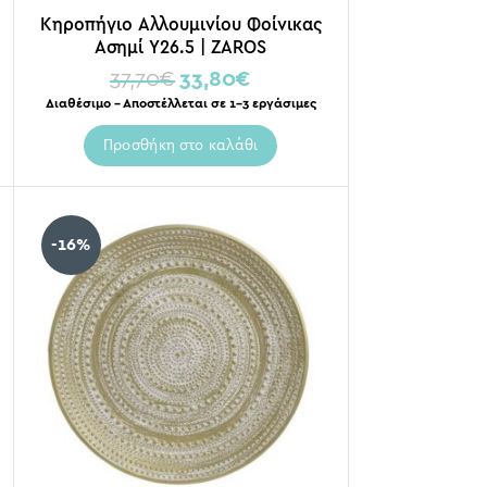
Κηροπήγιο Αλλουμινίου Φοίνικας
Ασημί Υ26.5 | ZAROS
37,70
€
33,80
€
Διαθέσιμο – Αποστέλλεται σε 1-3 εργάσιμες
Προσθήκη στο καλάθι
-16%