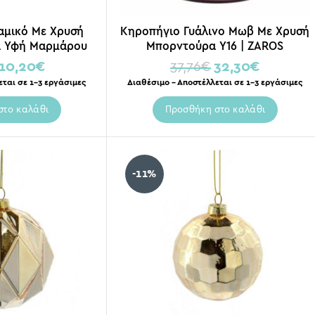
αμικό Με Χρυσή
Κηροπήγιο Γυάλινο Μωβ Με Χρυσή
ι Υφή Μαρμάρου
Μπορντούρα Y16 | ZAROS
9x8
10,20
€
37,76
€
32,30
€
εται σε 1-3 εργάσιμες
Διαθέσιμο – Αποστέλλεται σε 1-3 εργάσιμες
στο καλάθι
Προσθήκη στο καλάθι
-11%