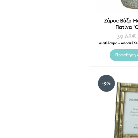
Ζάρος Βάζο Μ
Πατίνα ‘C
39,68
€
Διαθέσιμο – Αποστέλλ
Προσθήκη 
-9%