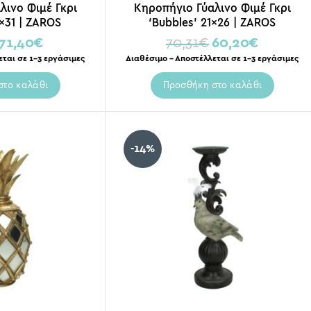
λινο Φιμέ Γκρι
Κηροπήγιο Γύαλινο Φιμέ Γκρι
1×31 | ZAROS
‘Bubbles’ 21×26 | ZAROS
71,40
€
70,31
€
60,20
€
εται σε 1-3 εργάσιμες
Διαθέσιμο – Αποστέλλεται σε 1-3 εργάσιμες
στο καλάθι
Προσθήκη στο καλάθι
-14%