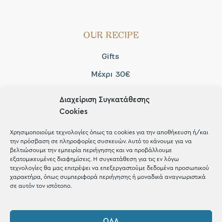
OUR RECIPE
Gifts
Μέχρι 30€
Blog
Διαχείριση Συγκατάθεσης
Shop the look
Cookies
Χρησιμοποιούμε τεχνολογίες όπως τα cookies για την αποθήκευση ή/και
την πρόσβαση σε πληροφορίες συσκευών. Αυτό το κάνουμε για να
βελτιώσουμε την εμπειρία περιήγησης και να προβάλλουμε
εξατομικευμένες διαφημίσεις. Η συγκατάθεση για τις εν λόγω
ΚΑΤΑΣΤΗΜΑ
τεχνολογίες θα μας επιτρέψει να επεξεργαστούμε δεδομένα προσωπικού
χαρακτήρα, όπως συμπεριφορά περιήγησης ή μοναδικά αναγνωριστικά
σε αυτόν τον ιστότοπο.
Σταθά 17, 38221 Βόλος
2421 217300
ΌΛΑ