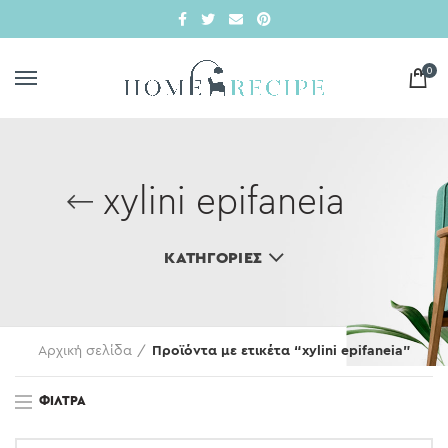
0
xylini epifaneia
ΚΑΤΗΓΟΡΊΕΣ
Αρχική σελίδα
Προϊόντα με ετικέτα “xylini epifaneia”
ΦΊΛΤΡΑ